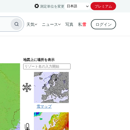
測定単位を変更
プレミアム
天気
ニュース
写真
私
雪
ログイン
地図上に場所を表示
雪マップ