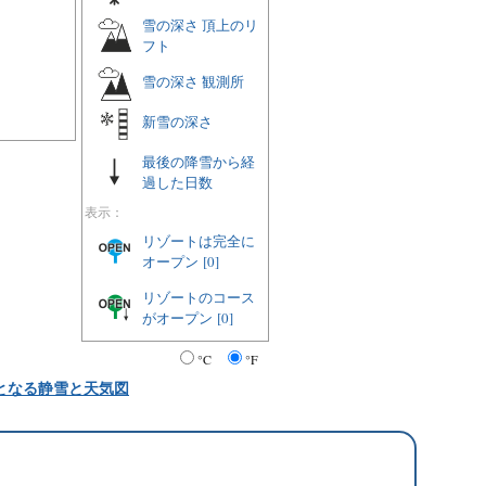
雪の深さ 頂上のリ
フト
雪の深さ 観測所
新雪の深さ
最後の降雪から経
過した日数
表示：
リゾートは完全に
オープン
[0]
リゾートのコース
がオープン
[0]
°C
°F
となる静雪と天気図