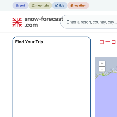
ヨー
Find Your Trip
+
-