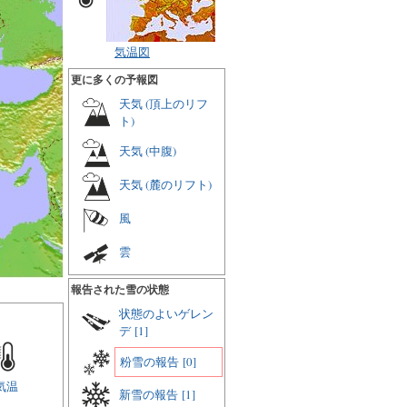
気温図
更に多くの予報図
天気 (頂上のリフ
ト)
天気 (中腹)
天気 (麓のリフト)
風
雲
報告された雪の状態
状態のよいゲレン
デ
[1]
粉雪の報告
[0]
気温
新雪の報告
[1]