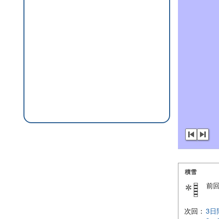
積雪
前
次回：
3日