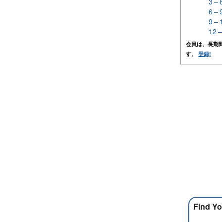
3 –
6 –
9 –
12 
会員は、長期
す。
登録!
Find Yo