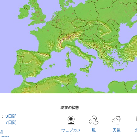
現在の状態
回：
3日間
7日間
ウェブカメ
風
天気
間
ラ