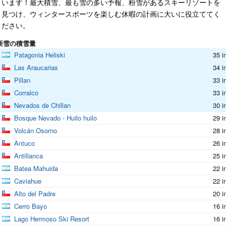
います！最大積雪、最も雪の多い予報、粉雪があるスキーリゾートを
見つけ、ウィンタースポーツを楽しむ休暇の計画に大いに役立ててく
ださい。
新雪の積雪量
Patagonia Heliski
35 i
Las Araucarias
34 i
Pillan
33 i
Corralco
33 i
Nevados de Chillan
30 i
Bosque Nevado - Huilo huilo
29 i
Volcán Osorno
28 i
Antuco
26 i
Antillanca
25 i
Batea Mahuida
22 i
Caviahue
22 i
Alto del Padre
20 i
Cerro Bayo
16 i
Lago Hermoso Ski Resort
16 i