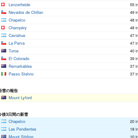
Lenzerheide
55 i
Nevados de Chillan
49 i
Chapelco
48 i
Champéry
48 i
Caviahue
47 i
La Parva
47 i
Turoa
40 i
El Colorado
39 i
Remarkables
37 i
Passo Stelvio
37 i
粉雪の報告
Mount Lyford
今後3日間の新雪
Chapelco
20 i
Las Pendientes
18 i
Mount Stirling
10 i