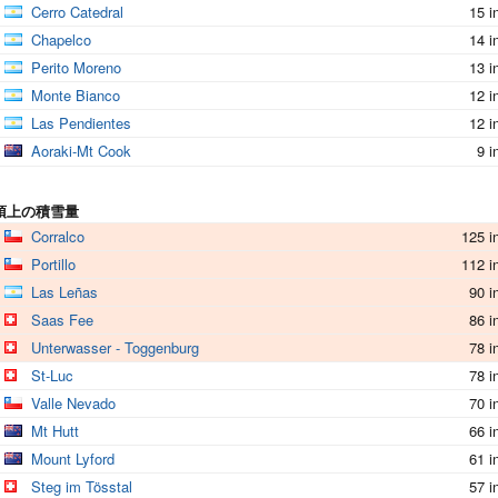
Cerro Catedral
15 i
Chapelco
14 i
Perito Moreno
13 i
Monte Bianco
12 i
Las Pendientes
12 i
Aoraki-Mt Cook
9 i
頂上の積雪量
Corralco
125 i
Portillo
112 i
Las Leñas
90 i
Saas Fee
86 i
Unterwasser - Toggenburg
78 i
St-Luc
78 i
Valle Nevado
70 i
Mt Hutt
66 i
Mount Lyford
61 i
Steg im Tösstal
57 i