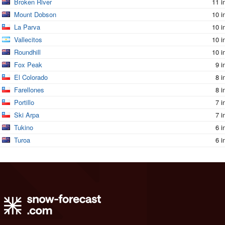
Broken River
11 i
Mount Dobson
10 i
La Parva
10 i
Vallecitos
10 i
Roundhill
10 i
Fox Peak
9 i
El Colorado
8 i
Farellones
8 i
Portillo
7 i
Ski Arpa
7 i
Tukino
6 i
Turoa
6 i