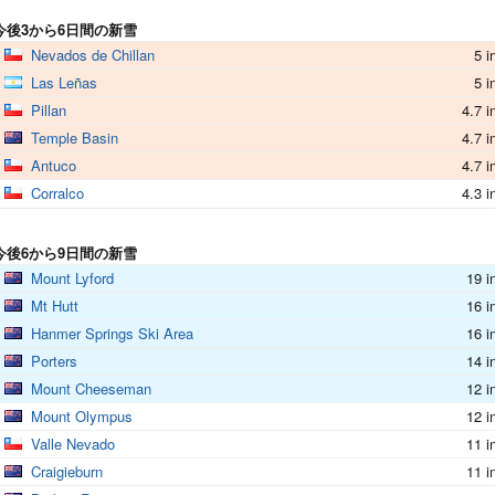
今後3から6日間の新雪
Nevados de Chillan
5 i
Las Leñas
5 i
Pillan
4.7 i
Temple Basin
4.7 i
Antuco
4.7 i
Corralco
4.3 i
今後6から9日間の新雪
Mount Lyford
19 i
Mt Hutt
16 i
Hanmer Springs Ski Area
16 i
Porters
14 i
Mount Cheeseman
12 i
Mount Olympus
12 i
Valle Nevado
11 i
Craigieburn
11 i