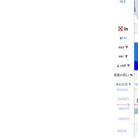
続き
in
in
max
°
F
min
°
F
chill
°
F
湿度の高い
%
1
凍結高度
ft
30000ft
24000ft
18000ft
12000ft
6000ft