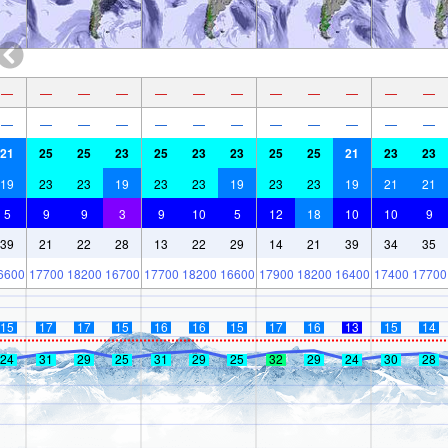
—
—
—
—
—
—
—
—
—
—
—
—
—
—
—
—
—
—
—
—
—
—
—
—
21
25
25
23
25
23
23
25
25
21
23
23
19
23
23
19
23
23
19
23
23
19
21
21
5
9
9
3
9
10
5
12
18
10
10
9
39
21
22
28
13
22
29
14
21
39
34
35
6600
17700
18200
16700
17700
18200
16600
17900
18200
16400
17400
17700
15
17
17
15
16
16
15
17
16
13
15
14
24
31
29
25
31
29
25
32
29
24
30
28