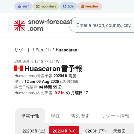
リゾート
Peru
(1)
Huascaran
緯度/経度:
9.12° S
77.62° W
Huascaran雪予報
Huascaranの降雪予報
20204
ft
高度
発行:
12 am 06 Aug 2026
(現地時間)
降雪予報更新
04
時間
55
分
Huascaranの次の降雪:
0.2
in
の 月曜日 17
降雪予報
現在
雪の歴史
リゾート情報
22203
ft
(上)
20204
ft
(中)
18203
ft
(下)
天気図