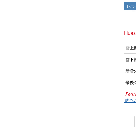
レポ
Hua
雪上
雪下
新雪
最後
Peru
態のよ