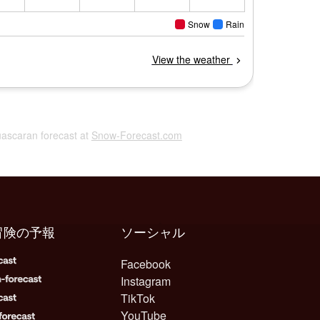
uascaran forecast at
Snow-Forecast.com
冒険の予報
ソーシャル
Facebook
Instagram
TikTok
YouTube