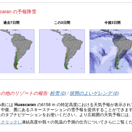
scaran の予報降雪
過去7日間
この3日間
今後3日間
u
の他のリゾートの報告:
粉雪 (0)
/
状態のよいゲレンデ (0)
の表には
Huascaran
の6158 m の特定高度における天気予報が表示
、中腹、麓にあるスキーステーションの雪予報を提供することができま
上のタブナビゲーションをお使いください。より広範囲の天気予報には
をクリックし
凍結高度や我々の気温の予測の仕方についてさらにご覧く