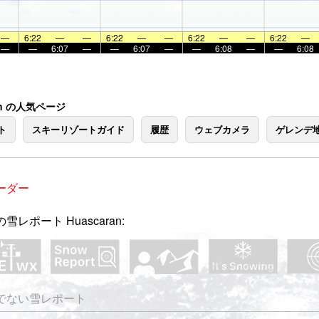
—
6:22
—
—
6:22
—
—
6:22
—
—
6:22
—
—
—
6:07
—
—
6:07
—
—
6:08
—
—
6:08
ran の人気ページ
ト
スキーリゾートガイド
履歴
ウェブカメラ
ゲレンデ
ーダー
雪レポート Huascaran:
でない雪レポート