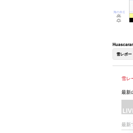
海の水位
Huasca
雪レポー
雪レ
最新の
最新