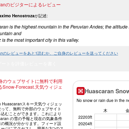
caranのビジターによるレビュー
aximo Henostroza
が記述:
ran is the highest mountain in the Peruvian Andes; the altitude 
untain and
is the most important city in this valley.
caranのレビューをあと1読むか、ご自身のレビューを送ってください
ゾートを評価
レビューを書く
身のウェブサイトに無料で利用
Snow-Forecast.天気ウィジェ
 Huascaranスキー天気ウィジェッ
使って、無料で外部のウェブサイト
み込むことができます。これにより
scaran の雪の予報と現在の気象条件
日の概況が分かります。フィード設
ページにアクセスし、簡単な3つのス