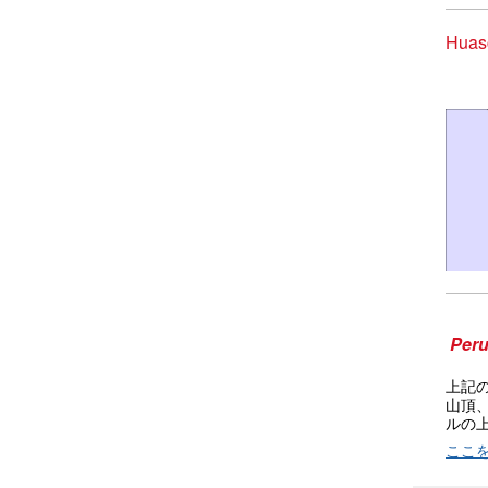
Hua
Per
上記
山頂
ルの
ここ