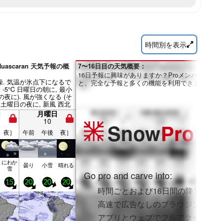
時間別を表示
Huascaran 天気予報の概
7〜16日目の天気概要：
16日予報に興味がありますか？Proメンバーにな
. 気温が氷点下になるで
と、完全な予報と多くの機能を利用できます。
 -5°C 日曜日の朝に, 最小
日の夜に). 風が強くなる (そ
 土曜日の夜に, 新風 西北
日の午後までに).
日
月曜日
10
Snow
Pro
夜］
午前
午後
夜］
にわか
曇り
小雪
晴れる
雪
Go pro and carve into:
15
20
20
20
時間ごとおよび16日間の降雪予報
高速で広告なしのブラウジング
アプリとウェブでフルアクセスを