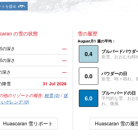
ートを提出
scaran の雪の状態
雪の履歴
August月1 週の平均：
部の深さ
—
ブルバードパウダ
0.4
新雪、おおむね晴
部の深さ
—
の深さ
—
パウダーの日
0.0
新雪、時々晴れ、
の降雪
31 Jul 2026
ブルーバードの日
の他のリゾートの報告:
粉雪 (0)
/
状
6.0
平均的な雪、おお
いゲレンデ (0)
れ、微風
Huascaran 雪リポート
Huascaran 雪の履