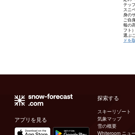
テップ
スニ
身の
ご自
報の
フト
選ぶ
ドを
探索する
スキーリゾート
気象マップ
アプリを見る
雪の概要
Whiteroom ニュ