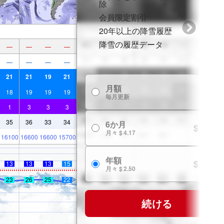
除
会員限定割引
20年以上の降雪履歴
降雪の履歴データ
—
—
—
—
—
—
—
—
21
21
19
21
月額
$ 7.99
18
19
19
19
毎月更新
1
3
3
3
35
36
33
34
6か月
$ 24.99
月々 $ 4.17
16100
16600
16600
15700
年額
$ 29.99
13
13
13
15
月々 $ 2.50
23
26
25
22
続ける