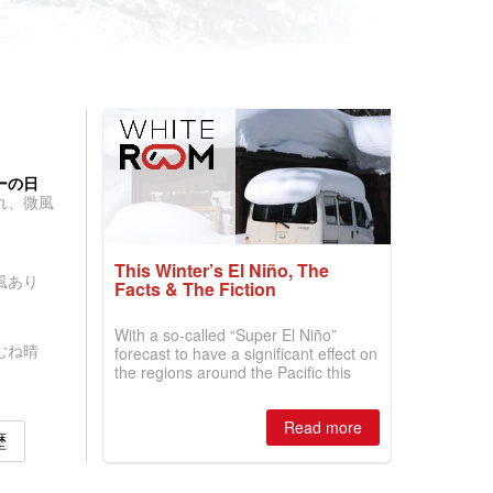
ーの日
れ、微風
This Winter’s El Niño, The
風あり
Facts & The Fiction
With a so-called “Super El Niño”
むね晴
forecast to have a significant effect on
the regions around the Pacific this
winter, the question skiers are asking
is simple: book now or wait, and
Read more
where are the best odds?
歴