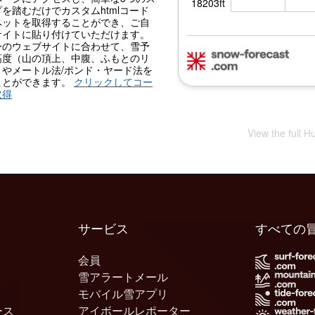
を踏むだけでカスタムhtmlコード
ペットを取得することができ、ご自
サイトに貼り付けていただけます。
身のウェブサイトに合わせて、雪予
高度（山の頂上、中腹、ふもとのリ
）やメートル法/ポンド・ヤード法を
ことができます。
クリックしてコー
取得
View the full H
サービス
すべての
会員
雪アラートメール
モバイル雪アプリ
ース
アイボールレポーター