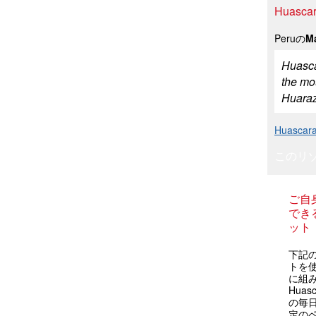
Huas
Peruの
M
Huasca
the mo
Huaraz 
Huas
このリ
ご自
できる
ット
下記の
トを
に組
Hua
の毎
定の