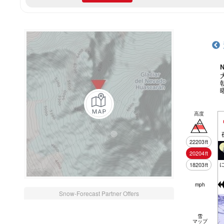
N
高度
22203
ft
20204
ft
18203
ft
mph
Snow-Forecast Partner Offers
雪
マップ