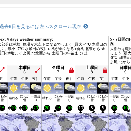
過去6日を見るには左へスクロール
現在
ext 4 days weather summary:
5 - 7日間の
況
大部分は乾燥. 気温が氷点下になるでしょう (最大 -4°C 木曜日の
朝に, 最小 -7°C 水曜日の夜に). 風が弱くなる (新風 北東から 金
大部分は乾燥
曜日の朝に, そよ風 北北西から 土曜日の午後までに).
しょう (最大
-8°C 日曜
よ風 北から
西から 月曜
木曜日
金曜日
土曜日
日曜
6
7
8
9
夜］
午前
午後
夜］
午前
午後
夜］
午前
午後
夜］
午前
午後
にわか
にわか
一部曇
にわか
一部曇
にわか
にわか
一部曇
にわか
晴れる
晴れる
晴れる
雪
雪
り
雪
り
雪
雪
り
雪
15
20
20
20
20
15
10
10
5
5
10
10