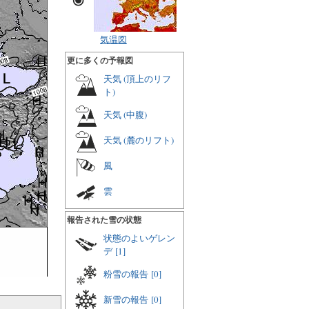
気温図
更に多くの予報図
天気 (頂上のリフ
ト)
天気 (中腹)
天気 (麓のリフト)
風
雲
報告された雪の状態
状態のよいゲレン
デ
[1]
粉雪の報告
[0]
新雪の報告
[0]