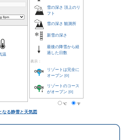
雪の深さ 頂上のリ
フト
雪の深さ 観測所
新雪の深さ
最後の降雪から経
過した日数
気温
表示：
リゾートは完全に
オープン
[0]
リゾートのコース
がオープン
[0]
°C
°F
となる静雪と天気図