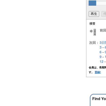
積雪
前
次回：
3日
3 –
6 –
9 –
12 
会員は、長期
す。
登録!
Find Yo