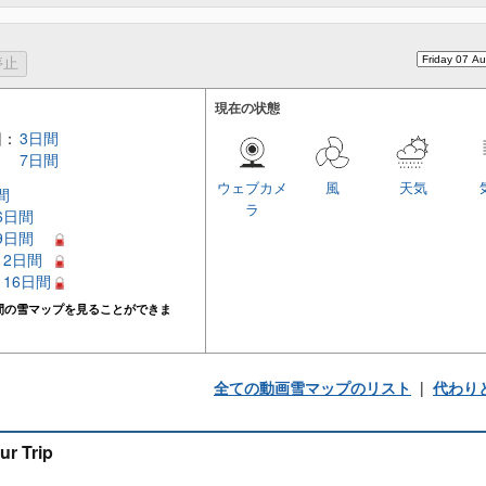
現在の状態
回：
3日間
7日間
ウェブカメ
風
天気
間
ラ
 6日間
 9日間
 12日間
– 16日間
間の雪マップを見ることができま
全ての動画雪マップのリスト
|
代わり
ur Trip