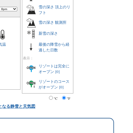
雪の深さ 頂上のリ
フト
雪の深さ 観測所
新雪の深さ
気温
最後の降雪から経
過した日数
表示：
リゾートは完全に
オープン
[0]
リゾートのコース
がオープン
[0]
°C
°F
となる静雪と天気図