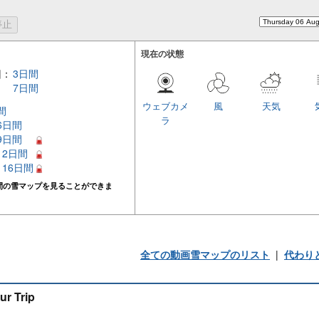
現在の状態
回：
3日間
7日間
ウェブカメ
風
天気
間
ラ
 6日間
 9日間
 12日間
– 16日間
間の雪マップを見ることができま
全ての動画雪マップのリスト
|
代わり
ur Trip