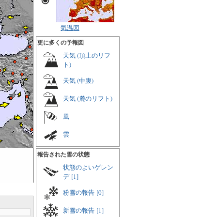
気温図
更に多くの予報図
天気 (頂上のリフ
ト)
天気 (中腹)
天気 (麓のリフト)
風
雲
報告された雪の状態
状態のよいゲレン
デ
[1]
粉雪の報告
[0]
新雪の報告
[1]