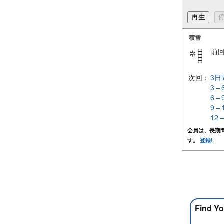
積雪
前
次回：
3日
3 –
6 –
9 –
12 
会員は、長期
す。
登録!
Find Yo