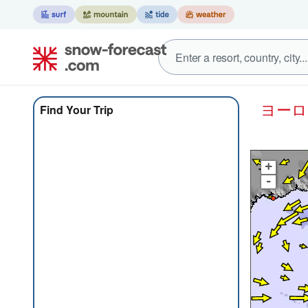
ヨー
Find Your Trip
+
-