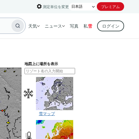
測定単位を変更
プレミアム
天気
ニュース
写真
私
雪
ログイン
地図上に場所を表示
雪マップ