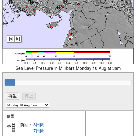
Sea Level Pressure in Millibars Monday 10 Aug at 3am
積雪
前回：
3日間
7日間