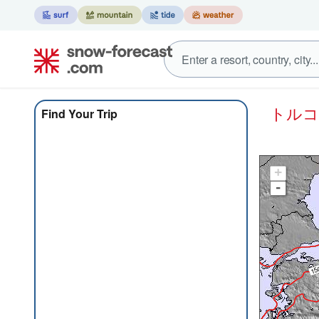
トル
Find Your Trip
+
-