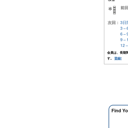
前
次回：
3日
3 –
6 –
9 –
12 
会員は、長期
す。
登録!
Find Yo