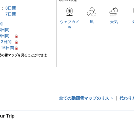
回：
3日間
7日間
ウェブカメ
風
天気
間
ラ
 6日間
 9日間
 12日間
– 16日間
間の雪マップを見ることができま
全ての動画雪マップのリスト
|
代わり
ur Trip