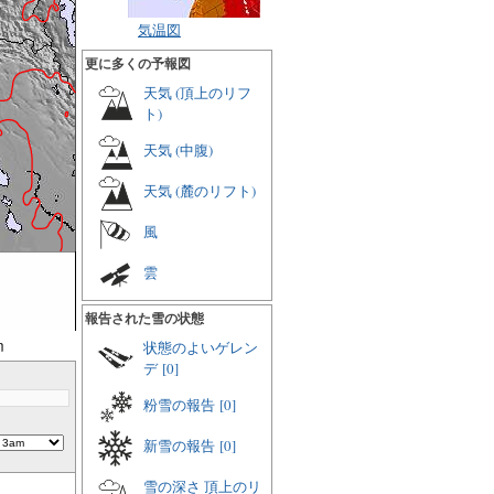
気温図
更に多くの予報図
天気 (頂上のリフ
ト)
天気 (中腹)
天気 (麓のリフト)
風
雲
報告された雪の状態
m
状態のよいゲレン
デ
[0]
粉雪の報告
[0]
新雪の報告
[0]
雪の深さ 頂上のリ