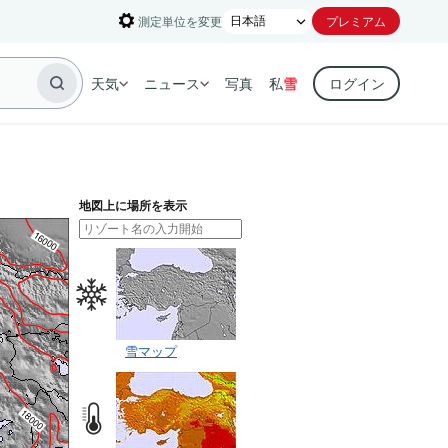
測定単位を変更
プレミアム
天気
ニュース
写真
私
雪
ログイン
地図上に場所を表示
雪マップ