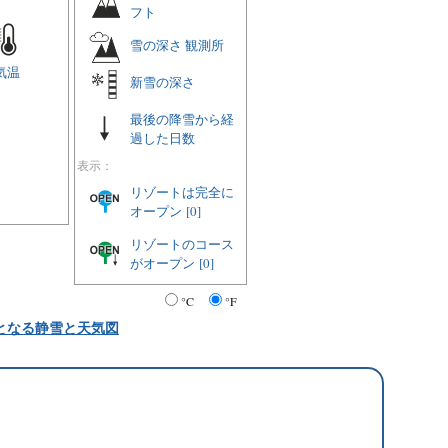
フト
雪の深さ 観測所
気温
新雪の深さ
最後の降雪から経
過した日数
表示：
リゾートは完全に
オープン
[0]
リゾートのコース
がオープン
[0]
°C
°F
となる静雪と天気図