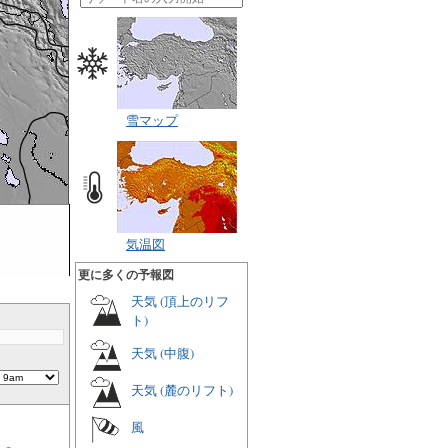
雪マップ
気温図
更に多くの予報図
天気 (頂上のリフ
ト)
天気 (中腹)
天気 (麓のリフト)
風