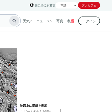
測定単位を変更
プレミアム
天気
ニュース
写真
私
雪
ログイン
地図上に場所を表示