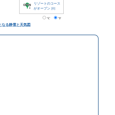
リゾートのコース
がオープン
[0]
°C
°F
となる静雪と天気図