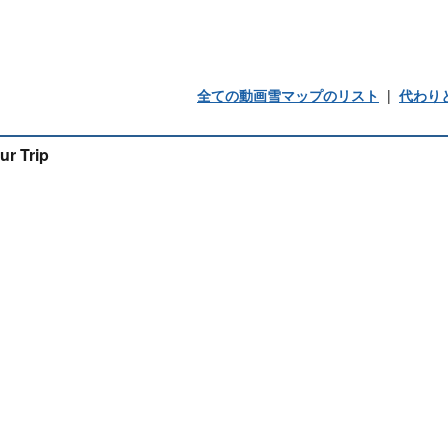
全ての動画雪マップのリスト
|
代わり
ur Trip