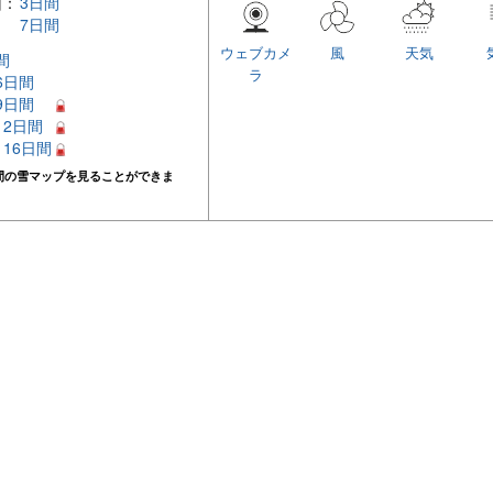
回：
3日間
7日間
ウェブカメ
風
天気
間
ラ
 6日間
 9日間
 12日間
– 16日間
間の雪マップを見ることができま