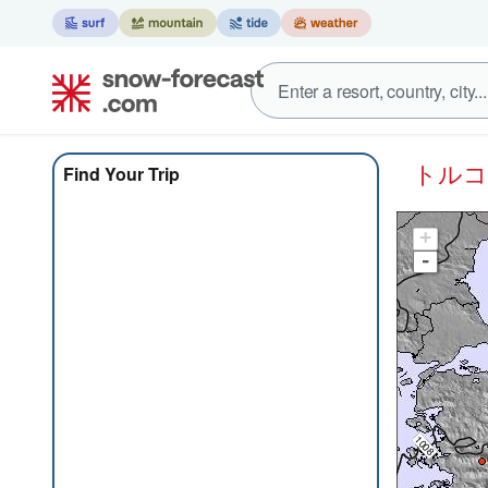
トル
Find Your Trip
+
-