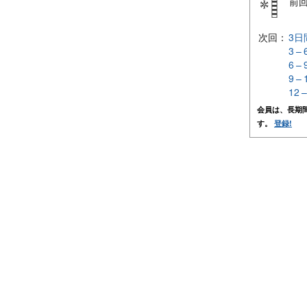
前
次回：
3日
3 –
6 –
9 –
12 
会員は、長期
す。
登録!