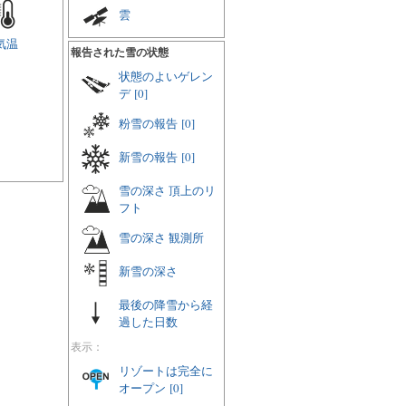
雲
気温
報告された雪の状態
状態のよいゲレン
デ
[0]
粉雪の報告
[0]
新雪の報告
[0]
雪の深さ 頂上のリ
フト
雪の深さ 観測所
新雪の深さ
最後の降雪から経
過した日数
表示：
リゾートは完全に
オープン
[0]