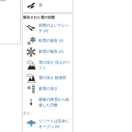
雲
報告された雪の状態
状態のよいゲレン
デ
[0]
粉雪の報告
[0]
新雪の報告
[0]
雪の深さ 頂上のリ
フト
雪の深さ 観測所
新雪の深さ
最後の降雪から経
過した日数
表示：
リゾートは完全に
オープン
[0]