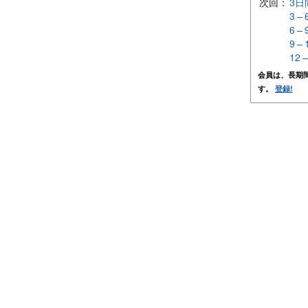
次回：
3日
3 –
6 –
9 –
12 
会員は、長期
す。
登録!