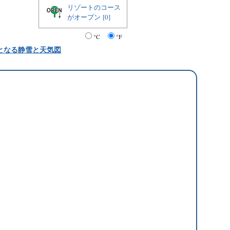
リゾートのコース
がオープン
[0]
°C
°F
となる静雪と天気図