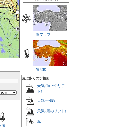
雪マップ
気温図
更に多くの予報図
天気 (頂上のリフ
ト)
天気 (中腹)
天気 (麓のリフト)
風
気温