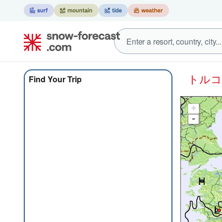
トル
Find Your Trip
+
-