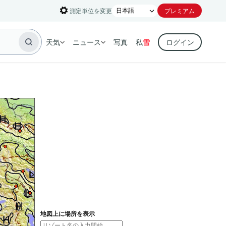
測定単位を変更
プレミアム
天気
ニュース
写真
私
雪
ログイン
地図上に場所を表示