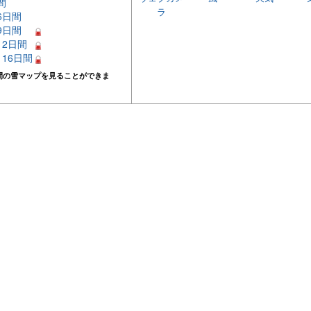
間
ラ
 6日間
 9日間
 12日間
– 16日間
間の雪マップを見ることができま