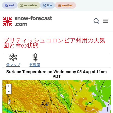
ブリティッシュコロンビア州用の天気
図と雪の状態
雪マップ
気温図
Surface Temperature on Wednesday 05 Aug at 11am
PDT
+
-