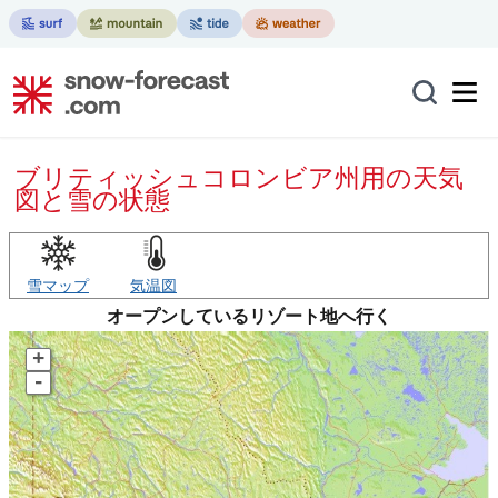
ブリティッシュコロンビア州用の天気
図と雪の状態
雪マップ
気温図
オープンしているリゾート地へ行く
+
-