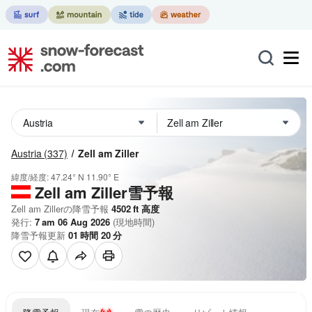
Austria
(337)
Zell am Ziller
緯度/経度:
47.24° N
11.90° E
Zell am Ziller雪予報
Zell am Zillerの降雪予報
4502
ft
高度
発行:
7 am 06 Aug 2026
(現地時間)
降雪予報更新
01
時間
20
分