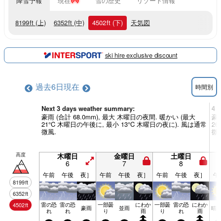
降雪予報
現在
雪の歴史
リゾート情報
8199
ft
(上)
6352
ft
(中)
4502
ft
(下)
天気図
ski hire exclusive discount
過去6日
現在
時間別
Next 3 days weather summary:
4 
豪雨 (合計 68.0mm), 最大 木曜日の夜間. 暖かい (最大
豪雨
21°C 木曜日の午後に, 最小 13°C 木曜日の夜に). 風は通常
2
微風.
微
高度
木曜日
金曜日
土曜日
6
7
8
午前
午後
夜］
午前
午後
夜］
午前
午後
夜］
午
8199
ft
6352
ft
雷の恐
雷の恐
一部曇
にわか
一部曇
雷の恐
にわか
4502
ft
豪雨
並雨
晴
れ
れ
り
雨
り
れ
雨