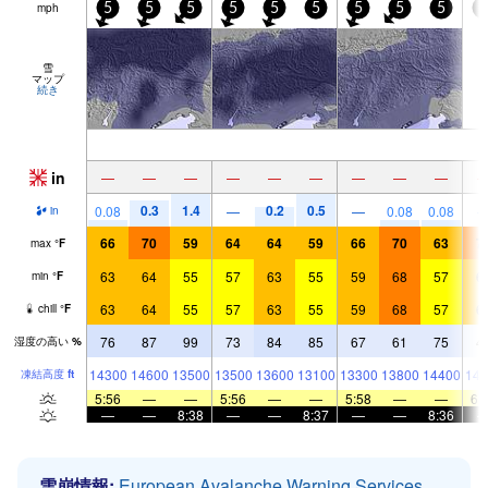
mph
5
5
5
5
5
5
5
5
5
5
雪
マップ
続き
in
—
—
—
—
—
—
—
—
—
0.3
1.4
0.2
0.5
0.08
—
—
0.08
0.08
in
66
70
59
64
64
59
66
70
63
7
max
°
F
63
64
55
57
63
55
59
68
57
6
min
°
F
63
64
55
57
63
55
59
68
57
6
chill
°
F
76
87
99
73
84
85
67
61
75
4
湿度の高い
%
14300
14600
13500
13500
13600
13100
13300
13800
14400
144
凍結高度
ft
5:56
—
—
5:56
—
—
5:58
—
—
6:
—
—
8:38
—
—
8:37
—
—
8:36
雪崩情報:
European Avalanche Warning Services