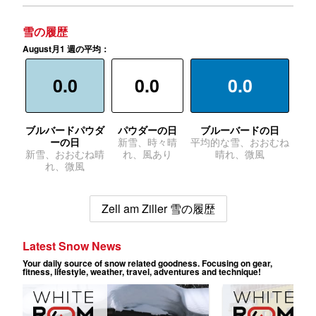
雪の履歴
August月1 週の平均：
0.0
0.0
0.0
ブルバードパウダ
パウダーの日
ブルーバードの日
ーの日
新雪、時々晴
平均的な雪、おおむね
新雪、おおむね晴
れ、風あり
晴れ、微風
れ、微風
Zell am Ziller 雪の履歴