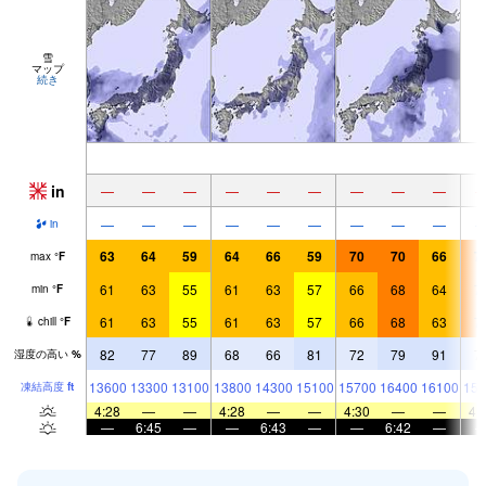
雪
マップ
続き
in
—
—
—
—
—
—
—
—
—
—
—
—
—
—
—
—
—
—
in
63
64
59
64
66
59
70
70
66
7
max
°
F
61
63
55
61
63
57
66
68
64
7
min
°
F
61
63
55
61
63
57
66
68
63
7
chill
°
F
82
77
89
68
66
81
72
79
91
7
湿度の高い
%
13600
13300
13100
13800
14300
15100
15700
16400
16100
157
凍結高度
ft
4:28
—
—
4:28
—
—
4:30
—
—
4:
—
6:45
—
—
6:43
—
—
6:42
—