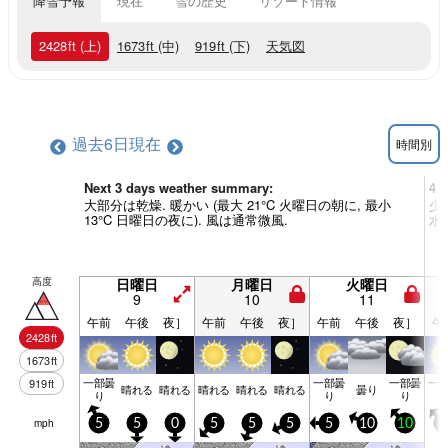
降雪予報
現在
雪の歴史
リゾート情報
2428
ft
(上)
1673
ft
(中)
919
ft
(下)
天気図
過去6日
現在
時間別
Next 3 days weather summary:
4 
大部分は乾燥. 暖かい (最大 21°C 火曜日の朝に, 最小
少
13°C 日曜日の夜に). 風は通常微風.
水
高度
日曜日
月曜日
火曜日
9
10
11
午前
午後
夜］
午前
午後
夜］
午前
午後
夜］
午
2428
ft
1673
ft
一部曇
一部曇
一部曇
一
919
ft
晴れる
晴れる
晴れる
晴れる
晴れる
曇り
り
り
り
mph
5
5
0
5
5
5
5
10
10
1