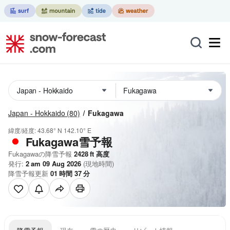
Japan - Hokkaido
(80)
Fukagawa
緯度/経度:
43.68° N
142.10° E
Fukagawa雪予報
Fukagawaの降雪予報
2428
ft
高度
発行:
2 am 09 Aug 2026
(現地時間)
降雪予報更新
01
時間
37
分