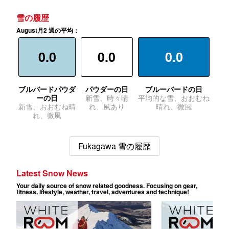
雪の履歴
August月2 週の平均：
0.0
0.0
0.0
ブルバードパウダ
パウダーの日
ブルーバードの日
ーの日
新雪、時々晴
平均的な雪、おおむね
新雪、おおむね晴
れ、風あり
晴れ、微風
れ、微風
Fukagawa 雪の履歴