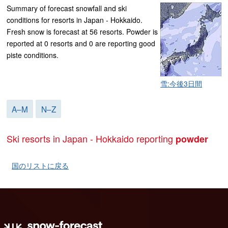
Summary of forecast snowfall and ski
conditions for resorts in Japan - Hokkaido.
Fresh snow is forecast at 56 resorts. Powder is
reported at 0 resorts and 0 are reporting good
piste conditions.
雪:今後3日間
A–M
N–Z
Ski resorts in Japan - Hokkaido reporting
powder
国のリストに戻る