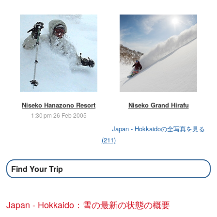
Niseko Hanazono Resort
Niseko Grand Hirafu
1:30 pm 26 Feb 2005
Japan - Hokkaidoの全写真を見る
(211)
Find Your Trip
Japan - Hokkaido：雪の最新の状態の概要