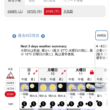
降雪予報
現在
雪の歴史
リゾート情報
2428
ft
(上)
1673
ft
(中)
919
ft
(下)
天気図
過去6日
現在
時間別
Next 3 days weather summary:
4 - 6日
大部分は乾燥. 暖かい (最大 27°C 水曜日の朝に, 最
少量の雨 
小 12°C 日曜日の夜に). 風は通常微風.
(最大 28
通常微風.
高度
日
月曜日
火曜日
水
9
10
11
1
午後
夜］
午前
午後
夜］
午前
午後
夜］
午前
午
2428
ft
1673
ft
一部曇
一部曇
一部曇
一部曇
に
919
ft
晴れる
晴れる
晴れる
晴れる
曇り
り
り
り
り
mph
5
5
5
5
5
5
5
5
5
1