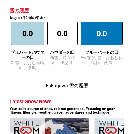
雪の履歴
August月2 週の平均：
0.0
0.0
0.0
ブルバードパウダ
パウダーの日
ブルーバードの日
ーの日
新雪、時々晴
平均的な雪、おおむね
新雪、おおむね晴
れ、風あり
晴れ、微風
れ、微風
Fukagawa 雪の履歴