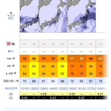
雪
マップ
続き
in
—
—
—
—
—
—
—
—
—
—
—
—
—
—
—
—
—
—
0.
in
70
59
73
73
59
77
79
68
81
8
max
°
F
64
54
66
66
55
70
70
66
75
7
min
°
F
64
54
66
66
55
70
70
66
75
7
chill
°
F
70
89
67
54
88
72
65
87
76
6
湿度の高い
%
13100
12800
13800
14400
15300
15600
16100
15700
15400
157
凍結高度
ft
—
—
4:28
—
—
4:30
—
—
4:31
6:45
—
—
6:43
—
—
6:42
—
—
6: