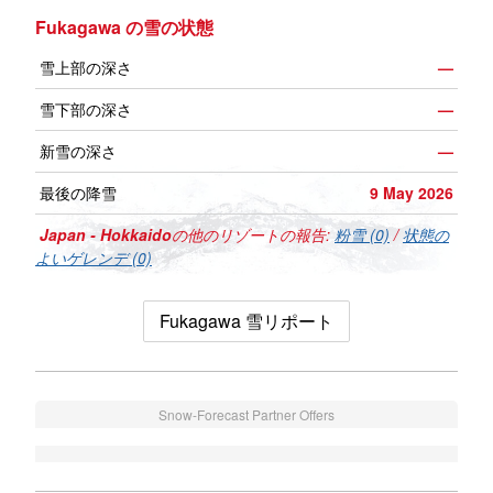
Fukagawa の雪の状態
雪上部の深さ
—
雪下部の深さ
—
新雪の深さ
—
最後の降雪
9 May 2026
Japan - Hokkaido
の他のリゾートの報告:
粉雪 (0)
/
状態の
よいゲレンデ (0)
Fukagawa 雪リポート
Snow-Forecast Partner Offers