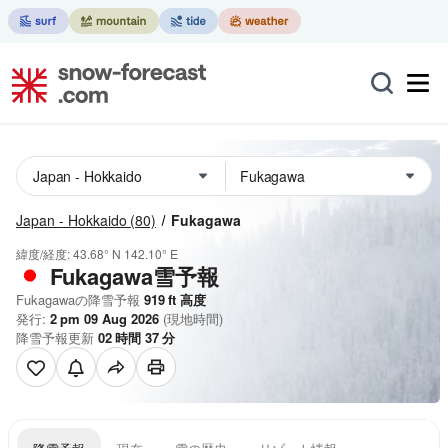
Japan - Hokkaido
(80)
Fukagawa
緯度/経度:
43.68° N
142.10° E
Fukagawa雪予報
Fukagawaの降雪予報
919
ft
高度
発行:
2 pm 09 Aug 2026
(現地時間)
降雪予報更新
02
時間
37
分