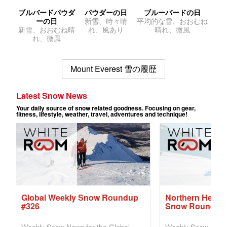
ブルバードパウダ
パウダーの日
ブルーバードの日
ーの日
新雪、時々晴
平均的な雪、おおむね
新雪、おおむね晴
れ、風あり
晴れ、微風
れ、微風
Mount Everest 雪の履歴