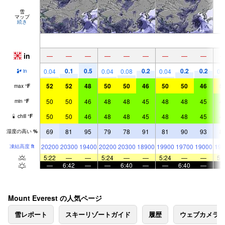
雪
マップ
続き
in
—
—
—
—
—
—
—
—
—
0.1
0.5
0.2
0.2
0.2
0.04
0.04
0.08
0.04
0.
in
52
52
48
50
50
46
50
50
46
5
max
°
F
50
50
46
48
48
45
48
48
45
4
min
°
F
50
50
46
48
48
45
48
48
45
4
chill
°
F
69
81
95
79
78
91
81
90
93
8
湿度の高い
%
20200
20300
19400
20200
20300
18900
19900
19700
19000
197
凍結高度
ft
5:22
—
—
5:24
—
—
5:24
—
—
5:
—
6:42
—
—
6:40
—
—
6:40
—
Mount Everest の人気ページ
雪レポート
スキーリゾートガイド
履歴
ウェブカメラ