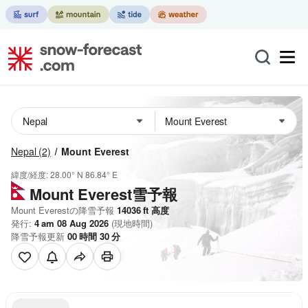
Nepal
(2)
Mount Everest
緯度/経度:
28.00° N
86.84° E
Mount Everest雪予報
Mount Everestの降雪予報
14036
ft
高度
発行:
4 am 08 Aug 2026
(現地時間)
降雪予報更新
00
時間
30
分