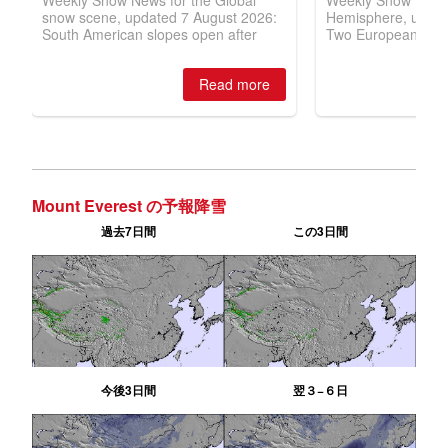
Mount Everest の予報降雪
過去7日間
この3日間
今後3日間
翌３−６日