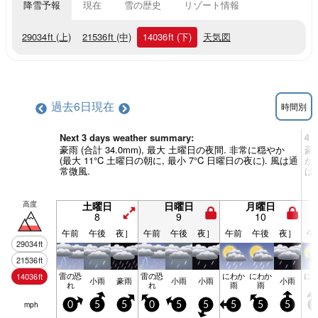
降雪予報
現在
雪の歴史
リゾート情報
29034
ft
(上)
21536
ft
(中)
14036
ft
(下)
天気図
過去6日
現在
時間別
Next 3 days weather summary:
4 
豪雨 (合計 34.0mm), 最大 土曜日の夜間. 非常に穏やか
豪
(最大 11°C 土曜日の朝に, 最小 7°C 日曜日の夜に). 風は通
か 
常微風.
は
高度
土曜日
日曜日
月曜日
8
9
10
午前
午後
夜］
午前
午後
夜］
午前
午後
夜］
午
29034
ft
21536
ft
雷の恐
雷の恐
にわか
にわか
に
14036
ft
小雨
豪雨
小雨
小雨
小雨
れ
れ
雨
雨
mph
0
5
5
0
5
5
5
5
5
5