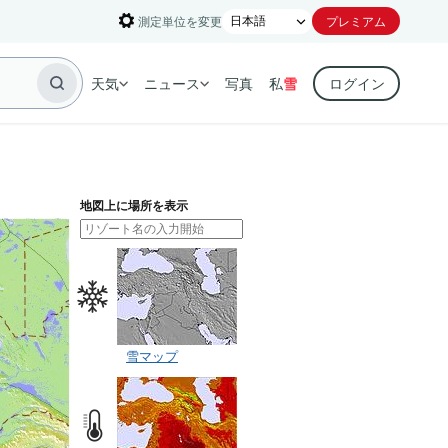
測定単位を変更
プレミアム
天気
ニュース
写真
私
雪
ログイン
地図上に場所を表示
雪マップ