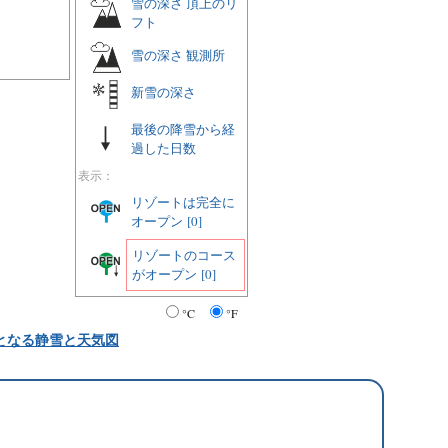
雪の深さ 頂上のリ
フト
雪の深さ 観測所
新雪の深さ
最後の降雪から経
過した日数
表示：
リゾートは完全に
オープン
[0]
リゾートのコース
がオープン
[0]
°C
°F
となる静雪と天気図