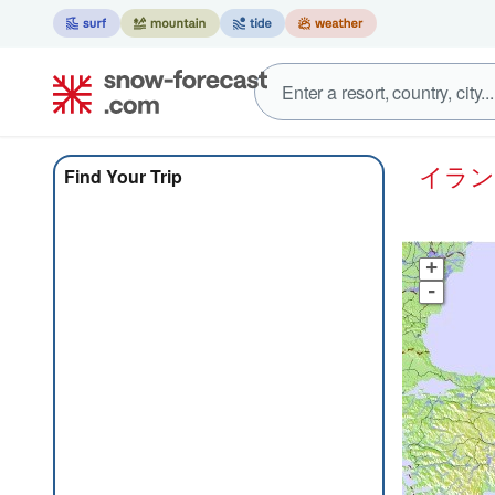
イラ
Find Your Trip
+
-