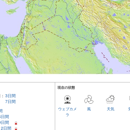
現在の状態
回：
3日間
7日間
ウェブカメ
風
天気
間
ラ
 6日間
 9日間
 12日間