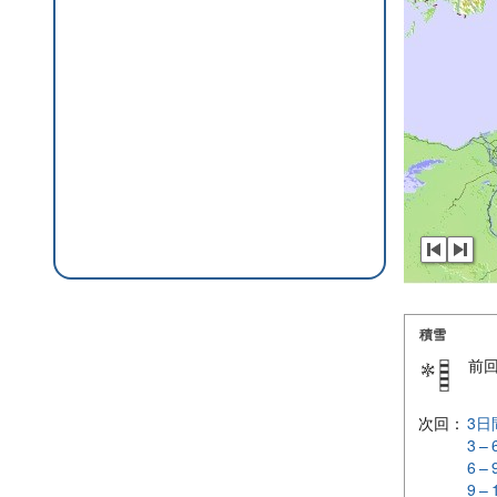
積雪
前
次回：
3日
3 –
6 –
9 –