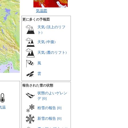
気温図
更に多くの予報図
天気 (頂上のリフ
ト)
天気 (中腹)
天気 (麓のリフト)
風
雲
報告された雪の状態
状態のよいゲレン
デ
[0]
気温
粉雪の報告
[0]
新雪の報告
[0]