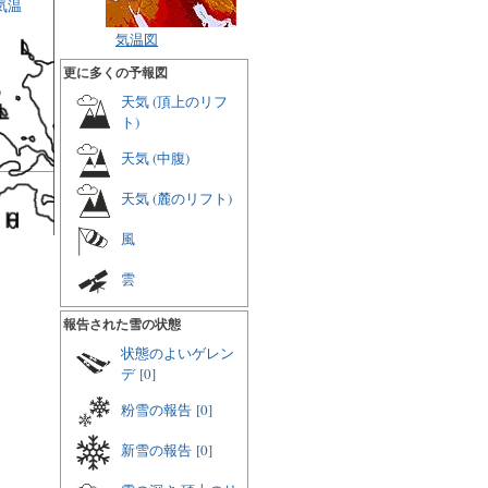
気温
気温図
更に多くの予報図
天気 (頂上のリフ
ト)
天気 (中腹)
天気 (麓のリフト)
風
雲
報告された雪の状態
状態のよいゲレン
デ
[0]
粉雪の報告
[0]
新雪の報告
[0]