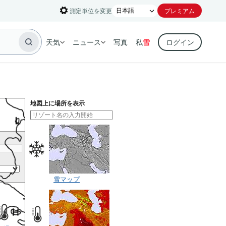
測定単位を変更
プレミアム
天気
ニュース
写真
私
雪
ログイン
地図上に場所を表示
雪マップ