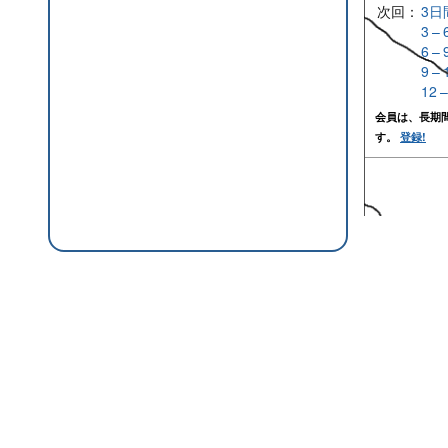
次回：
3日
3 –
6 –
9 –
12 
会員は、長期
す。
登録!