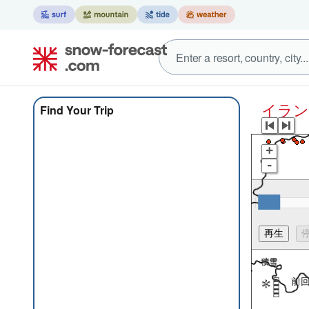
イラ
Find Your Trip
+
-
積雪
前