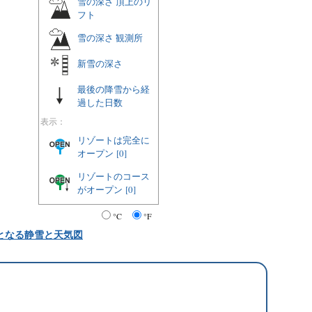
雪の深さ 頂上のリ
フト
雪の深さ 観測所
新雪の深さ
最後の降雪から経
過した日数
表示：
リゾートは完全に
オープン
[0]
リゾートのコース
がオープン
[0]
°C
°F
となる静雪と天気図