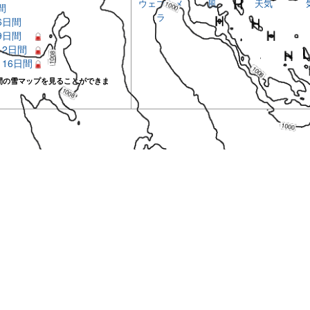
ウェブカメ
風
天気
間
ラ
 6日間
 9日間
 12日間
– 16日間
間の雪マップを見ることができま