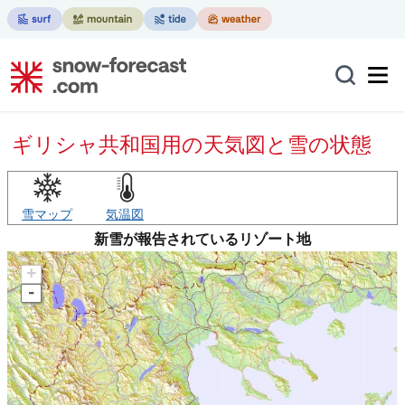
ギリシャ共和国用の天気図と雪の状態
雪マップ
気温図
新雪が報告されているリゾート地
+
-