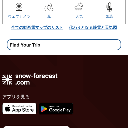
ウェブカメラ
風
天気
気温
全ての動画雪マップのリスト
|
代わりとなる静雪と天気図
Find Your Trip
アプリを見る