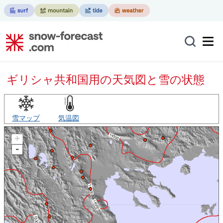
ギリシャ共和国用の天気図と雪の状態
雪マップ
気温図
+
-