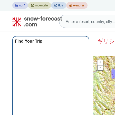
ギリ
Find Your Trip
+
-