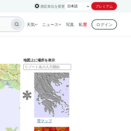
測定単位を変更
プレミアム
天気
ニュース
写真
私
雪
ログイン
地図上に場所を表示
雪マップ