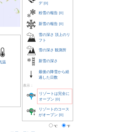
デ
[0]
粉雪の報告
[0]
新雪の報告
[0]
雪の深さ 頂上のリ
フト
雪の深さ 観測所
新雪の深さ
気温
最後の降雪から経
過した日数
表示：
リゾートは完全に
オープン
[0]
リゾートのコース
がオープン
[0]
°C
°F