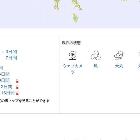
現在の状態
回：
3日間
7日間
ウェブカメ
風
天気
間
ラ
 6日間
 9日間
 12日間
– 16日間
間の雪マップを見ることができま