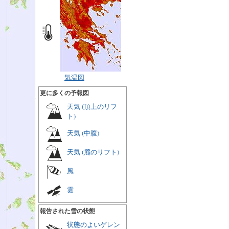
気温図
更に多くの予報図
天気 (頂上のリフ
ト)
天気 (中腹)
天気 (麓のリフト)
風
雲
報告された雪の状態
状態のよいゲレン