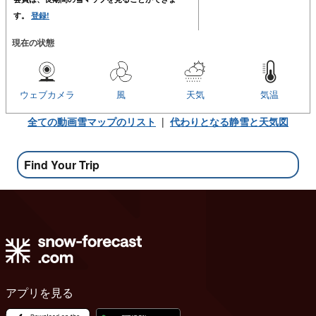
す。
登録!
現在の状態
ウェブカメラ
風
天気
気温
全ての動画雪マップのリスト
|
代わりとなる静雪と天気図
Find Your Trip
アプリを見る