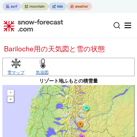
Bariloche用の天気図と雪の状態
雪マップ
気温図
リゾート地ふもとの積雪量
+
-
10
4
24