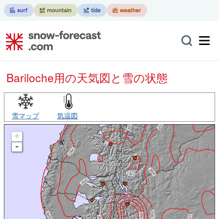
Bariloche用の天気図と雪の状態
雪マップ
気温図
+
-