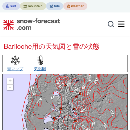
Bariloche用の天気図と雪の状態
雪マップ
気温図
+
-