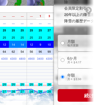
除
会員限定割引
20年以上の降雪履歴
1
3
—
—
—
—
降雪の履歴データ
—
—
—
—
—
—
25
25
25
25
25
27
25
25
25
25
23
25
月額
12
14
14
12
9
10
毎月更新
64
62
54
56
96
99
6か月
4300
4300
4800
4900
3400
4300
月々 $ 4.17
年額
月々 $ 2.50
25
25
25
25
24
26
27
28
27
28
28
28
続ける