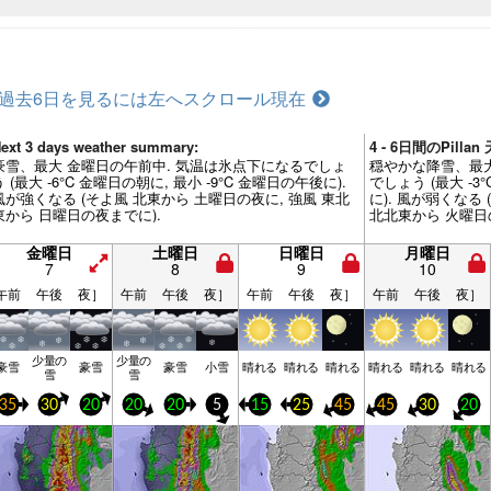
過去6日を見るには左へスクロール
現在
ext 3 days weather summary:
4 - 6日間のPill
豪雪、最大 金曜日の午前中. 気温は氷点下になるでしょ
穏やかな降雪、最大
う (最大 -6°C 金曜日の朝に, 最小 -9°C 金曜日の午後に).
でしょう (最大 -3
風が強くなる (そよ風 北東から 土曜日の夜に, 強風 東北
に). 風が弱くなる
東から 日曜日の夜までに).
北北東から 火曜日
金曜日
土曜日
日曜日
月曜日
7
8
9
10
午前
午後
夜］
午前
午後
夜］
午前
午後
夜］
午前
午後
夜］
少量の
少量の
豪雪
豪雪
豪雪
小雪
晴れる
晴れる
晴れる
晴れる
晴れる
晴れる
雪
雪
35
30
20
20
20
5
15
25
45
45
30
20