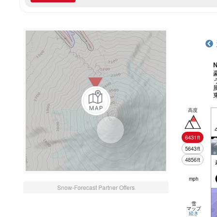
N
高度
6431
ft
5643
ft
4856
ft
mph
Snow-Forecast Partner Offers
雪
マップ
続き