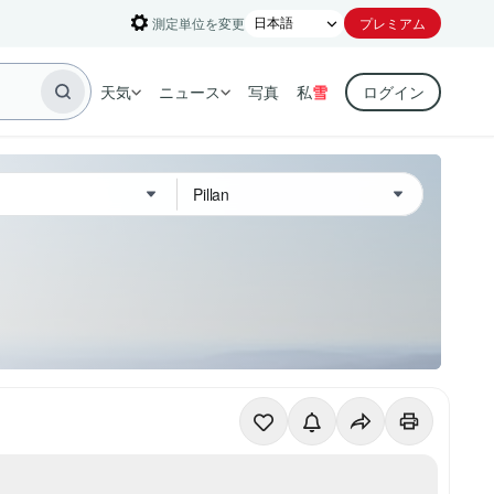
測定単位を変更
プレミアム
天気
ニュース
写真
私
雪
ログイン