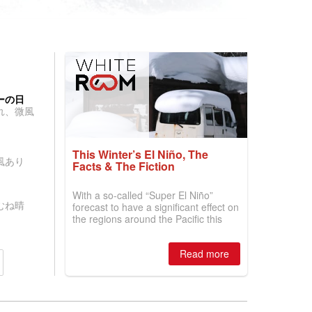
ーの日
れ、微風
This Winter’s El Niño, The
風あり
Facts & The Fiction
With a so-called “Super El Niño”
むね晴
forecast to have a significant effect on
the regions around the Pacific this
winter, the question skiers are asking
is simple: book now or wait, and
Read more
where are the best odds?