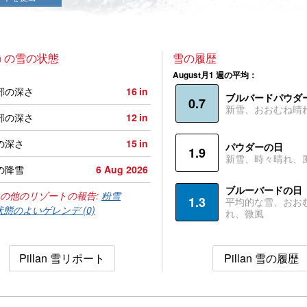
lan の雪の状態
雪の履歴
August月1 週の平均：
部の深さ
16
in
ブルバードパウダ
0.7
新雪、おおむね晴
部の深さ
12
in
の深さ
15
in
パウダーの日
1.9
新雪、時々晴れ、
の降雪
6 Aug 2026
ブルーバードの日
の他のリゾートの報告:
粉雪
1.3
平均的な雪、おお
状態のよいゲレンデ (0)
れ、微風
Pillan 雪リポート
Pillan 雪の履歴