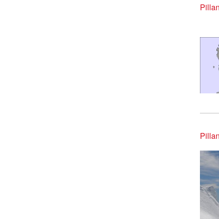
Pil
Pill