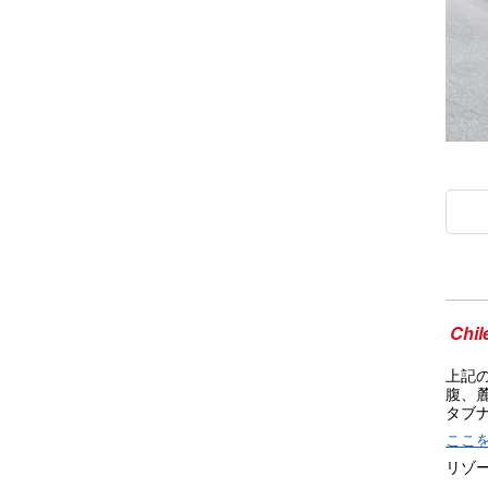
Chil
上記
腹、
タブ
ここ
リゾ