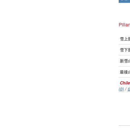
Pil
雪上
雪下
新雪
最後
Chile
(0)
/