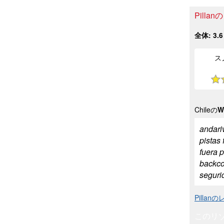
Pill
全体:
3.6
ス
Chileの
W
andari
pistas 
fuera p
backco
seguri
Pill
このリ