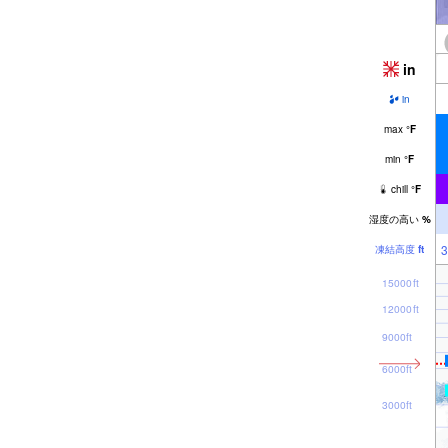
in
in
max
°
F
min
°
F
chill
°
F
湿度の高い
%
3
凍結高度
ft
15000ft
12000ft
9000ft
6000ft
3000ft