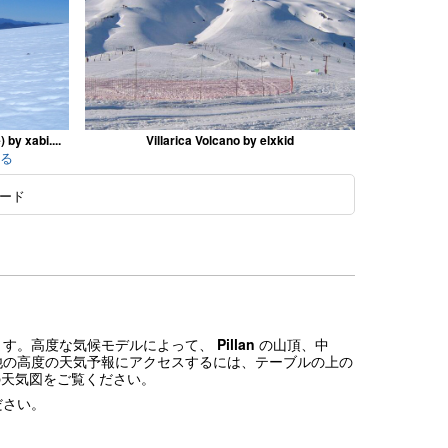
by xabi....
Villarica Volcano by elxkid
見る
ード
います。高度な気候モデルによって、
Pillan
の山頂、中
他の高度の天気予報にアクセスするには、テーブルの上の
の天気図をご覧ください。
ださい。