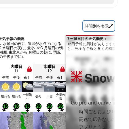
時間別を表示
an 天気予報の概況
7〜16日目の天気概要：
 水曜日の夜に. 気温が氷点下になる
16日予報に興味がありますか？Pro
°C 水曜日の夜に, 最小 -6°C 月曜日の朝
と、完全な予報と多くの機能を利用
 (強風 東北東から 月曜日の朝に, 弱風
の午後までに).
火曜日
水曜日
11
12
Snow
Pr
午前
午後
夜］
午前
午後
夜］
一部曇
少量の
晴れる
晴れる
曇り
小雪
り
雪
Go pro and carve into:
15
10
15
20
20
20
時間ごとおよび16日間
高速で広告なしのブラ
アプリとウェブでフル