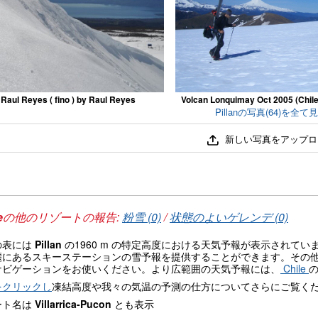
Raul Reyes ( fino ) by Raul Reyes
Volcan Lonquimay Oct 2005 (Chile) 
Pillanの写真(64)を全て
新しい写真をアップロ
e
の他のリゾートの報告:
粉雪 (0)
/
状態のよいゲレンデ (0)
の表には
Pillan
の1960 m の特定高度における天気予報が表示されて
麓にあるスキーステーションの雪予報を提供することができます。その
ナビゲーションをお使いください。より広範囲の天気予報には、
Chile
をクリックし
凍結高度や我々の気温の予測の仕方についてさらにご覧く
ート名は
Villarrica-Pucon
とも表示