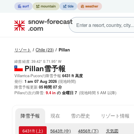
リゾート
Chile
(23)
Pillan
緯度/経度:
39.42° S
71.95° W
Pillan雪予報
Villarrica-Puconの降雪予報
6431
ft
高度
発行:
1 am 07 Aug 2026
(現地時間)
降雪予報更新
05
時間
07
分
Pillanの次の降雪:
9.4
in
の 金曜日 7
(現地時間 5 AM 以降)
降雪予報
現在
雪の歴史
リゾート情報
6431
ft
(上)
5643
ft
(中)
4856
ft
(下)
天気図