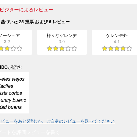
anのビジターによるレビュー
基づいた
25
投票 および
6
レビュー
ノーシュア
様々なゲレンデ
ゲレンデ外
3.2
3.0
4.1
IDO
が記述:
veles viejos
faciles
ista cortos
untry bueno
dad buena
anのレビューをあと5読むか、ご自身のレビューを送ってください
ゾートを評価
レビューを書く