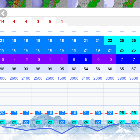
14
4
4
3
5
1
—
—
—
—
—
—
—
—
—
—
—
—
—
—
—
—
—
—
21
18
18
18
18
18
19
21
21
23
25
25
19
16
16
16
18
16
19
21
19
21
25
25
-0
-4
-2
-0
1
1
9
5
-0
-0
7
7
98
98
93
98
99
95
62
54
56
60
65
67
000
2600
2100
2500
2600
1500
3000
3100
2000
3300
3800
3600
20
17
17
17
18
17
19
21
20
22
25
25
25
23
22
23
23
22
23
26
22
24
27
27