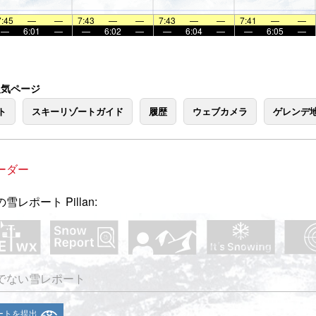
7:45
—
—
7:43
—
—
7:43
—
—
7:41
—
—
—
6:01
—
—
6:02
—
—
6:04
—
—
6:05
—
の人気ページ
ト
スキーリゾートガイド
履歴
ウェブカメラ
ゲレンデ
ーダー
雪レポート Pillan:
でない雪レポート
ートを提出