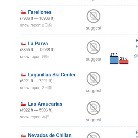
Farellones
(
7986
ft
—
10936
ft
)
snow report 2日前
suggest
La Parva
(
8855
ft
—
12038
ft
)
47.2
g
snow report 昨日
23.6
suggest
Lagunillas Ski Center
(
6221
ft
—
7221
ft
)
snow report 2日前
suggest
Las Araucarias
(
4922
ft
—
5906
ft
)
snow report 本日
suggest
Nevados de Chillan