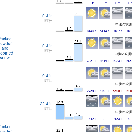
1.2
0.8
0
ft
0
ft
0
ft
0
f
20.9
0.4
in
昨日
中腹の観
1.2
3445
ft
5414
ft
9187
ft
918
Packed
26.4
powder
0.4
in
and
昨日
roomed
中腹の観測
snow
2.4
3281
ft
5414
ft
9023
ft
918
0.4
in
昨日
中腹の観
4.7
0.4
2789
ft
4101
ft
8695
ft
951
19.7
22.4
in
昨日
中腹の観
4.3
3.1
1312
ft
0
ft
2133
ft
0
f
Packed
22.4
powder