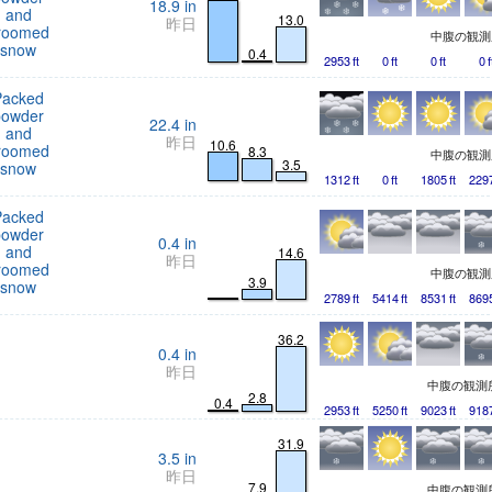
18.9
in
and
13.0
昨日
roomed
中腹の観
snow
0.4
2953
ft
0
ft
0
ft
0
f
Packed
powder
22.4
in
and
昨日
10.6
roomed
8.3
中腹の観
3.5
snow
1312
ft
0
ft
1805
ft
229
Packed
powder
0.4
in
and
14.6
昨日
roomed
中腹の観
3.9
snow
2789
ft
5414
ft
8531
ft
869
36.2
0.4
in
昨日
中腹の観測
2.8
0.4
2953
ft
5250
ft
9023
ft
918
31.9
3.5
in
昨日
7.9
中腹の観測