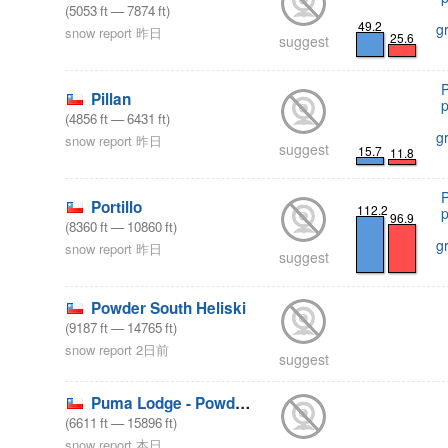
(
5053
ft
—
7874
ft
)
49.2
g
snow report 昨日
25.6
suggest
Pillan
(
4856
ft
—
6431
ft
)
g
snow report 昨日
suggest
15.7
11.8
Portillo
112.2
96.9
(
8360
ft
—
10860
ft
)
g
snow report 昨日
suggest
Powder South Heliski
(
9187
ft
—
14765
ft
)
snow report 2日前
suggest
Puma Lodge - Powder South
(
6611
ft
—
15896
ft
)
snow report 本日