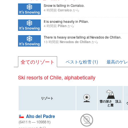
Snow is falling in Corralco.
4 時間前
Corralco
から
It is snowing heavily in Pillan.
4 時間前
Pillan
から
There is heavy snow falling at Nevados de Chillan.
13 時間前
Nevados de Chillan
から
全てのリゾート
ベストな粉雪 (1)
最高のゲレン
Ski resorts of Chile, alphabetically
リゾート
雪の深さ 頂上
と麓
Alto del Padre
(
6411
ft
—
10988
ft
)