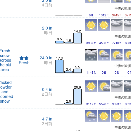
2.0
in
4日前
中腹の観
0
ft
1312
ft
3445
ft
377
2.0
in
14.2
昨日
中腹の観
3.5
1.6
3937
ft
4593
ft
7710
ft
803
Fresh
snow
24.0
in
17.3
across
昨日
Fresh
the ski
中腹の観
5.5
area
2.4
1148
ft
0
ft
0
ft
0
f
Packed
powder
20.9
0.4
in
and
2日前
roomed
中腹の観
snow
2.0
3117
ft
5578
ft
9023
ft
902
4.7
in
2日前
中腹の観