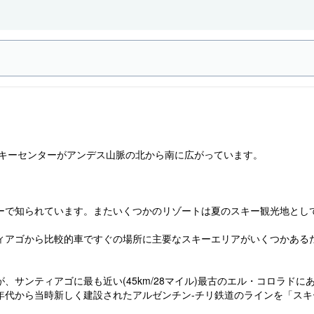
スキーセンターがアンデス山脈の北から南に広がっています。
ーで知られています。またいくつかのリゾートは夏のスキー観光地とし
ィアゴから比較的車ですぐの場所に主要なスキーエリアがいくつかある
サンティアゴに最も近い(45km/28マイル)最古のエル・コロラドに
90年代から当時新しく建設されたアルゼンチン-チリ鉄道のラインを「ス