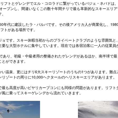
てリフトとゲレンデでエル・コロラドに繋がっているバジェ・ネバドは
にオープンし、間違いなくこの数十年間チリで最も革新的なスキーエリ
す。
950年代に建設したラ・パルバです。その後アメリカ人が商業化し、19
リフトがある場所です。
ジョです。スキー休暇当初からのプライベートクラブのような雰囲気と
主要な大型ホテルに集中しています。現在では各宿泊客に一人の従業員
地であり、初級・中級者用の整備されたゲレンデがあるほか、南半球で
ことができます。
い温泉、更にはチリ6大スキーリゾートのうちの1つがあります。難点
リゾートの周りに10,000ヘクタールのヘリスキーエリアがあります。
で最も高度が高いビヤリカープコンにも同様の問題があります。リフト
が風に乗ってスキーゲレンデから流れていきます。