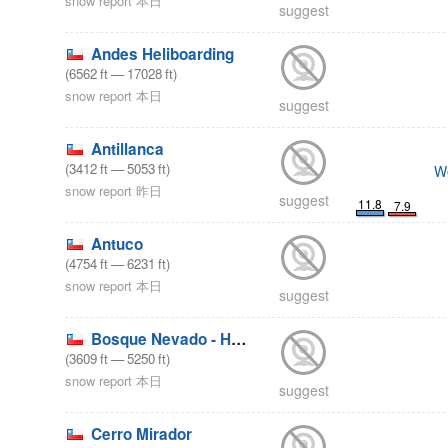
snow report 本日
suggest
Andes Heliboarding
(
6562
ft
—
17028
ft
)
snow report 本日
suggest
Antillanca
(
3412
ft
—
5053
ft
)
W
snow report 昨日
suggest
11.8
7.9
Antuco
(
4754
ft
—
6231
ft
)
snow report 本日
suggest
Bosque Nevado - Huilo huilo
(
3609
ft
—
5250
ft
)
snow report 本日
suggest
Cerro Mirador