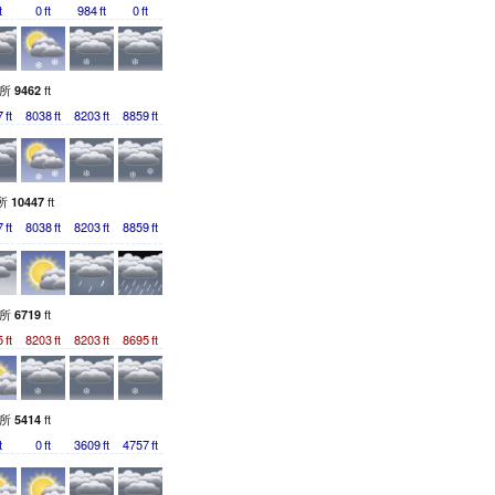
t
0
ft
984
ft
0
ft
測所
ft
9462
7
ft
8038
ft
8203
ft
8859
ft
所
ft
10447
7
ft
8038
ft
8203
ft
8859
ft
測所
ft
6719
5
ft
8203
ft
8203
ft
8695
ft
測所
ft
5414
t
0
ft
3609
ft
4757
ft