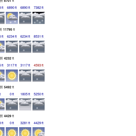
測所
ft
8701
8
ft
6890
ft
6890
ft
7382
ft
所
ft
11795
5
ft
6234
ft
6234
ft
8531
ft
測所
ft
4232
5
ft
3117
ft
3117
ft
4593
ft
測所
ft
5492
t
0
ft
1805
ft
5250
ft
測所
ft
4429
8
ft
0
ft
3281
ft
4429
ft