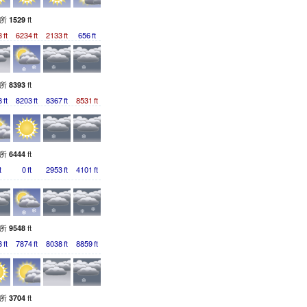
測所
ft
1529
3
ft
6234
ft
2133
ft
656
ft
測所
ft
8393
8
ft
8203
ft
8367
ft
8531
ft
測所
ft
6444
t
0
ft
2953
ft
4101
ft
測所
ft
9548
3
ft
7874
ft
8038
ft
8859
ft
測所
ft
3704