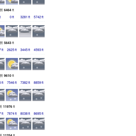
測所
ft
6464
t
0
ft
3281
ft
5742
ft
測所
ft
5643
7
ft
2625
ft
3445
ft
4593
ft
測所
ft
9610
5
ft
7546
ft
7382
ft
8859
ft
所
ft
11976
7
ft
7874
ft
8038
ft
8695
ft
所
ft
11254