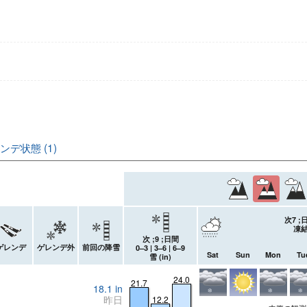
デ状態 (1)
次7 
凍結
次 ;9 ;日間
ゲレンデ
ゲレンデ外
前回の降雪
0–3 | 3–6 | 6–9
Sat
Sun
Mon
Tu
雪 (
in
)
24.0
21.7
18.1
in
昨日
12.2