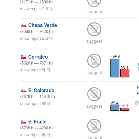
(
1171
ft
—
1890
ft
)
snow report 3日前
suggest
Chapa Verde
(
7369
ft
—
9420
ft
)
snow report 2日前
suggest
Corralco
125.6
(
5020
ft
—
7871
ft
)
53.1
snow report 昨日
suggest
El Colorado
(
7678
ft
—
11418
ft
)
g
39.4
snow report 昨日
suggest
19.7
El Fraile
(
3209
ft
—
4200
ft
)
snow report 昨日
suggest