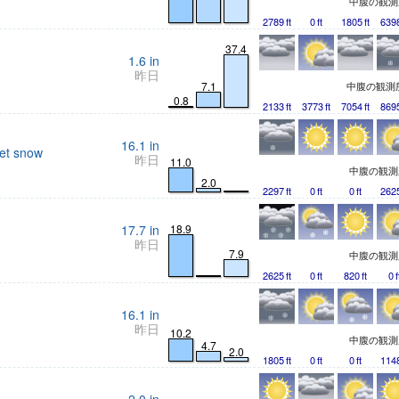
中腹の観
2789
ft
0
ft
1805
ft
639
37.4
1.6
in
昨日
7.1
中腹の観測
0.8
2133
ft
3773
ft
7054
ft
869
16.1
in
et snow
昨日
11.0
中腹の観
2.0
2297
ft
0
ft
0
ft
262
17.7
in
18.9
昨日
7.9
中腹の観
2625
ft
0
ft
820
ft
0
f
16.1
in
昨日
10.2
中腹の観
4.7
2.0
1805
ft
0
ft
0
ft
114