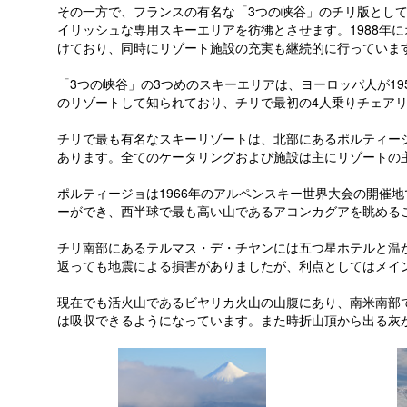
その一方で、フランスの有名な「3つの峡谷」のチリ版とし
イリッシュな専用スキーエリアを彷彿とさせます。1988年
けており、同時にリゾート施設の充実も継続的に行っていま
「3つの峡谷」の3つめのスキーエリアは、ヨーロッパ人が1
のリゾートして知られており、チリで最初の4人乗りチェア
チリで最も有名なスキーリゾートは、北部にあるポルティー
あります。全てのケータリングおよび施設は主にリゾートの
ポルティージョは1966年のアルペンスキー世界大会の開催
ーができ、西半球で最も高い山であるアコンカグアを眺める
チリ南部にあるテルマス・デ・チヤンには五つ星ホテルと温か
返っても地震による損害がありましたが、利点としてはメイン
現在でも活火山であるビヤリカ火山の山腹にあり、南米南部
は吸収できるようになっています。また時折山頂から出る灰