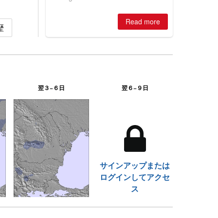
winter, the question skiers are asking
is simple: book now or wait, and
Read more
where are the best odds?
歴
翌３−６日
翌６−９日
サインアップまたは
ログインしてアクセ
ス