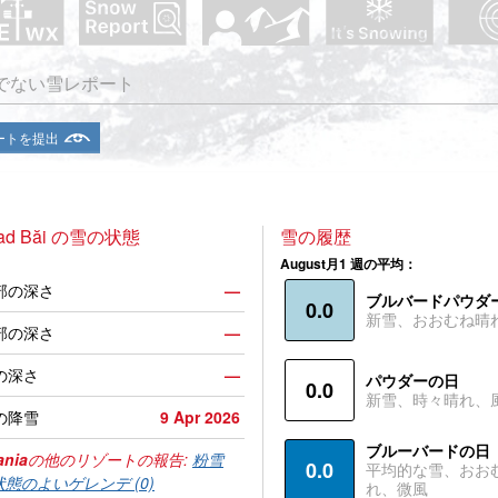
でない雪レポート
ートを提出
nad Băi の雪の状態
雪の履歴
August月1 週の平均：
部の深さ
—
ブルバードパウダ
0.0
新雪、おおむね晴
部の深さ
—
の深さ
—
パウダーの日
0.0
新雪、時々晴れ、
の降雪
9 Apr 2026
ブルーバードの日
nia
の他のリゾートの報告:
粉雪
0.0
平均的な雪、おお
状態のよいゲレンデ (0)
れ、微風