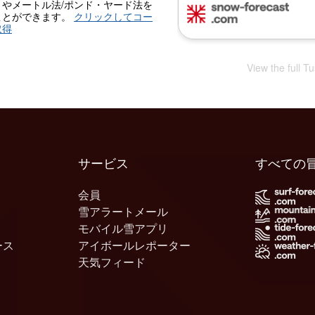
）やメートル法/ポンド・ヤード法を
ことができます。
クリックしてコー
取得
View the full T
サービス
すべての
会員
雪アラートメール
モバイル雪アプリ
ース
アイボールレポーター
天気フィード