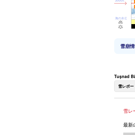
3000ft
海の水位
雪崩情
Tuşnad 
雪レポー
雪レ
最新の