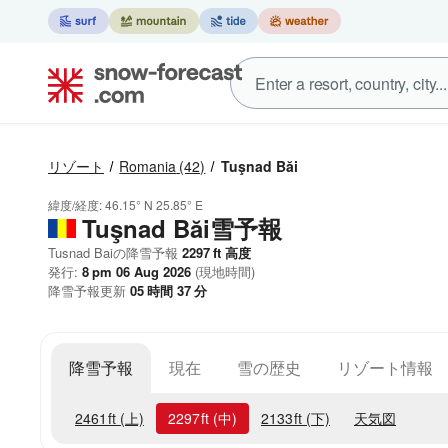
リゾート
Romania
(42)
Tuşnad Băi
緯度/経度:
46.15° N
25.85° E
Tuşnad Băi雪予報
Tusnad Baiの降雪予報
2297
ft
高度
発行:
8 pm 06 Aug 2026
(現地時間)
降雪予報更新
05
時間
37
分
降雪予報
現在
雪の歴史
リゾート情報
2461
ft
(上)
2297
ft
(中)
2133
ft
(下)
天気図