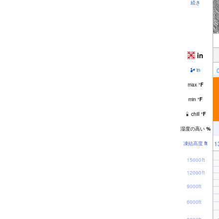
続き
in
in
max
°
F
min
°
F
chill
°
F
湿度の高い
%
1
凍結高度
ft
15000ft
12000ft
9000ft
6000ft