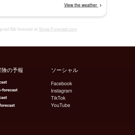
uşnad Băi forecast at
Snow-Forecast.com
冒険の予報
ソーシャル
Facebook
Instagram
TikTok
YouTube