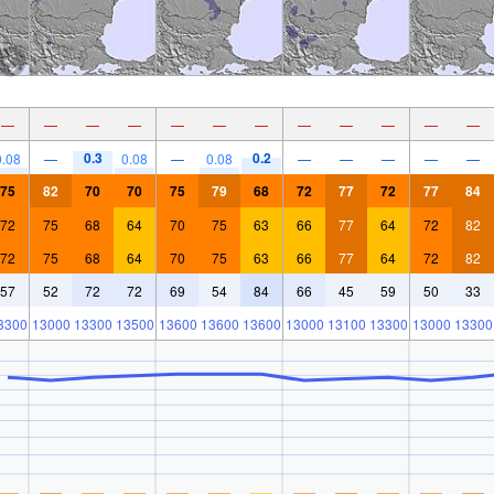
—
—
—
—
—
—
—
—
—
—
—
—
0.3
0.2
0.08
—
0.08
—
0.08
—
—
—
—
—
75
82
70
70
75
79
68
72
77
72
77
84
72
75
68
64
70
75
63
66
77
64
72
82
72
75
68
64
70
75
63
66
77
64
72
82
57
52
72
72
69
54
84
66
45
59
50
33
3300
13000
13300
13500
13600
13600
13600
13000
13100
13300
13000
13300