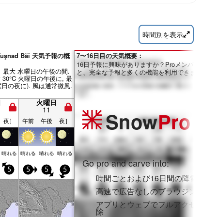
時間別を表示
Tuşnad Băi 天気予報の概
7〜16日目の天気概要：
16日予報に興味がありますか？Proメンバーにな
最大 水曜日の午後の間.
と、完全な予報と多くの機能を利用できます。
 30°C 火曜日の午後に, 最
日曜日の夜に). 風は通常微風.
日
火曜日
11
Snow
Pro
夜］
午前
午後
夜］
晴れる
晴れる
晴れる
晴れる
Go pro and carve into:
5
5
5
5
時間ごとおよび16日間の降雪予報
高速で広告なしのブラウジング
アプリとウェブでフルアクセスを
除