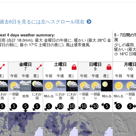
過去6日を見るには左へスクロール
現在
ext 4 days weather summary:
5 - 7日間の
況
並雨 (合計 18.0mm), 最大 金曜日の午後に. 暖かい (最大 28°C 金
曜日の朝に, 最小 17°C 土曜日の夜に). 風は通常微風.
少しの霧雨、
暖かい (最大
小 18°C 
金曜日
土曜日
日曜日
月曜
7
8
9
10
夜］
午前
午後
夜］
午前
午後
夜］
午前
午後
夜］
午前
午後
にわか
一部曇
にわか
にわか
にわか
一部曇
一部曇
一部曇
並雨
晴れる
晴れる
晴れる
雨
り
雨
雨
雨
り
り
り
5
5
5
5
5
10
10
10
10
5
5
5