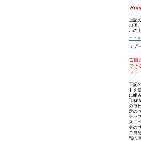
Rom
上記
山頂
ルの
ここ
リゾ
ご自
できる
ット
下記の
トを
に組
Tuş
の毎
定の
テップ
スニ
身の
ご自
報の