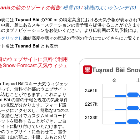
ania
の他のリゾートの報告:
粉雪 (0)
/
状態のよいゲレンデ (0)
の表には
Tuşnad Băi
の700 m の特定高度における天気予報が表示さ
、中腹、麓にあるスキーステーションの雪予報を提供することができま
上のタブナビゲーションをお使いください。より広範囲の天気予報には
をクリックし
凍結高度や我々の気温の予測の仕方についてさらにご覧く
ート名は
Tusnad Bai
とも表示
身のウェブサイトに無料で利用
Snow-Forecast.天気ウィジェ
 Tuşnad Băiスキー天気ウィジェッ
使って、無料で外部のウェブサイト
み込むことができます。これにより
nad Băi の雪の予報と現在の気象条件
日の概況が分かります。フィード設
ページにアクセスし、簡単な3つのス
を踏むだけでカスタムhtmlコード
ペットを取得することができ、ご自
サイトに貼り付けていただけます。
身のウェブサイトに合わせて、雪予
高度（山の頂上、中腹、ふもとのリ