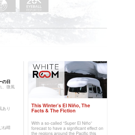
ーの日
れ、微風
This Winter’s El Niño, The
風あり
Facts & The Fiction
With a so-called “Super El Niño”
むね晴
forecast to have a significant effect on
the regions around the Pacific this