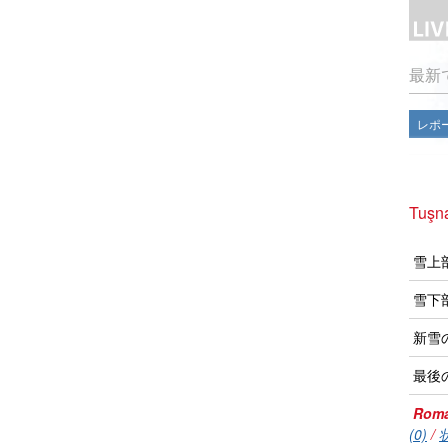
最新
レポ
Tuş
雪上
雪下
新雪
最後
Roma
(0)
/