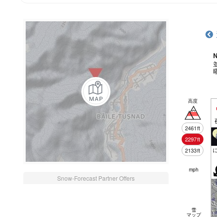
N
高度
2461
ft
2297
ft
2133
ft
mph
Snow-Forecast Partner Offers
雪
マップ