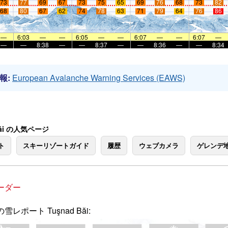
73
77
69
67
73
75
65
69
76
68
73
82
68
80
67
62
74
78
63
71
79
64
76
86
—
6:03
—
—
6:05
—
—
6:07
—
—
6:07
—
—
—
8:38
—
—
8:37
—
—
8:36
—
—
8:34
報:
European Avalanche Warning Services (EAWS)
Băi の人気ページ
ト
スキーリゾートガイド
履歴
ウェブカメラ
ゲレンデ
ーダー
雪レポート Tuşnad Băi: