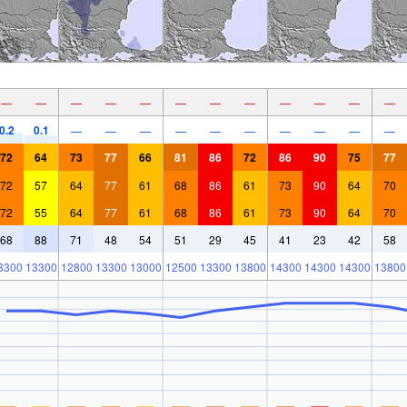
—
—
—
—
—
—
—
—
—
—
—
—
0.2
0.1
—
—
—
—
—
—
—
—
—
—
72
64
73
77
66
81
86
72
86
90
75
77
72
57
64
77
61
68
86
61
73
90
64
70
72
55
64
77
61
68
86
61
73
90
64
70
68
88
71
48
54
51
29
45
41
23
42
58
3300
13300
12800
13300
13000
12500
13300
13800
14300
14300
14300
13800