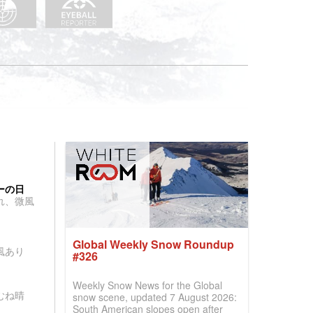
ーの日
れ、微風
Global Weekly Snow Roundup
風あり
#326
Weekly Snow News for the Global
むね晴
snow scene, updated 7 August 2026:
South American slopes open after