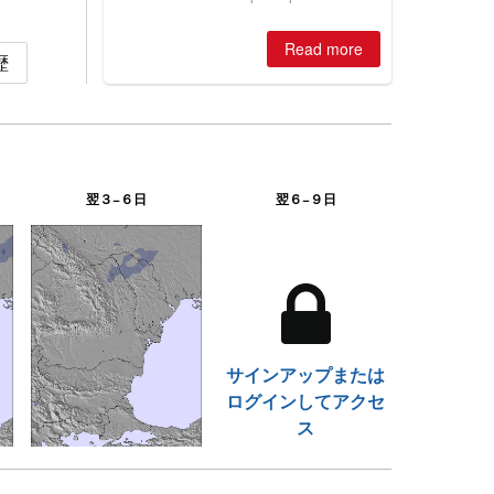
huge snowfalls, New Zealand posts
best conditions of season so far,
Read more
Australian areas open most terrain of
歴
2026, northern hemisphere down to
two outdoor areas still open.
翌３−６日
翌６−９日
サインアップまたは
ログインしてアクセ
ス