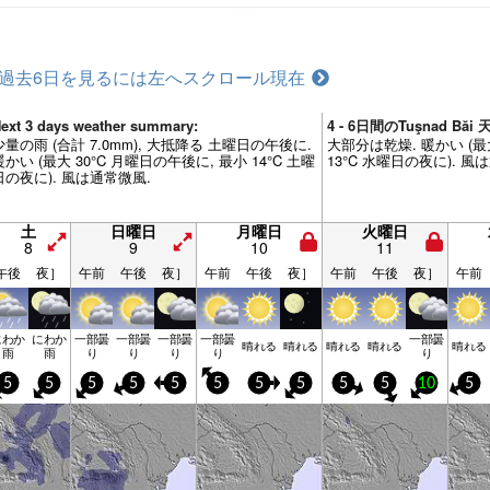
過去6日を見るには左へスクロール
現在
ext 3 days weather summary:
4 - 6日間のTuşnad B
少量の雨 (合計 7.0mm), 大抵降る 土曜日の午後に.
大部分は乾燥. 暖かい (最
暖かい (最大 30°C 月曜日の午後に, 最小 14°C 土曜
13°C 水曜日の夜に). 風
日の夜に). 風は通常微風.
土
日曜日
月曜日
火曜日
8
9
10
11
午後
夜］
午前
午後
夜］
午前
午後
夜］
午前
午後
夜］
午前
にわか
にわか
一部曇
一部曇
一部曇
一部曇
一部曇
晴れる
晴れる
晴れる
晴れる
晴れる
雨
雨
り
り
り
り
り
5
5
5
5
5
5
5
5
5
5
10
5