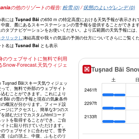
ania
の他のリゾートの報告:
粉雪 (0)
/
状態のよいゲレンデ (0)
の表には
Tuşnad Băi
の650 m の特定高度における天気予報が表示さ
、中腹、麓にあるスキーステーションの雪予報を提供することができま
上のタブナビゲーションをお使いください。より広範囲の天気予報には
をクリックし
凍結高度や我々の気温の予測の仕方についてさらにご覧く
ート名は
Tusnad Bai
とも表示
身のウェブサイトに無料で利用
Snow-Forecast.天気ウィジェ
 Tuşnad Băiスキー天気ウィジェッ
使って、無料で外部のウェブサイト
み込むことができます。これにより
nad Băi の雪の予報と現在の気象条件
日の概況が分かります。フィード設
ページにアクセスし、簡単な3つのス
を踏むだけでカスタムhtmlコード
ペットを取得することができ、ご自
サイトに貼り付けていただけます。
身のウェブサイトに合わせて、雪予
高度（山の頂上、中腹、ふもとのリ