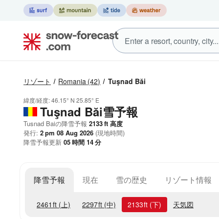
リゾート
Romania
(42)
Tuşnad Băi
緯度/経度:
46.15° N
25.85° E
Tuşnad Băi雪予報
Tusnad Baiの降雪予報
2133
ft
高度
発行:
2 pm 08 Aug 2026
(現地時間)
降雪予報更新
05
時間
14
分
降雪予報
現在
雪の歴史
リゾート情報
2461
ft
(上)
2297
ft
(中)
2133
ft
(下)
天気図