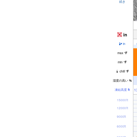
続き
in
in
max
°
F
min
°
F
chill
°
F
湿度の高い
%
1
凍結高度
ft
15000ft
12000ft
9000ft
6000ft