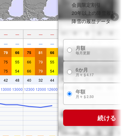
会員限定割引
20年以上の降雪履歴
降雪の履歴データ
—
—
—
—
—
—
—
—
—
—
月額
$
79
66
75
81
66
毎月更新
75
55
66
79
55
6か月
$ 
75
54
66
79
54
月々 $ 4.17
42
48
40
32
44
13000
13000
12300
12000
12600
年額
$ 
月々 $ 2.50
続ける