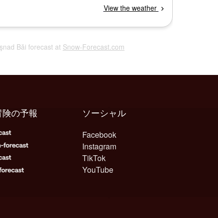
uşnad Băi forecast at
Snow-Forecast.com
冒険の予報
ソーシャル
Facebook
Instagram
TikTok
YouTube