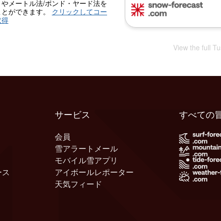
）やメートル法/ポンド・ヤード法を
ことができます。
クリックしてコー
取得
View the full T
サービス
すべての
会員
雪アラートメール
モバイル雪アプリ
ース
アイボールレポーター
天気フィード