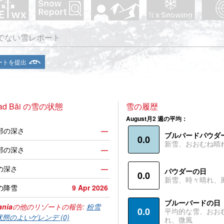
でない雪レポート
ートを提出
nad Băi の雪の状態
雪の履歴
August月2 週の平均：
部の深さ
—
ブルバードパウダ
0.0
新雪、おおむね晴
部の深さ
—
の深さ
—
パウダーの日
0.0
新雪、時々晴れ、
の降雪
9 Apr 2026
ブルーバードの日
nia
の他のリゾートの報告:
粉雪
0.0
平均的な雪、おお
状態のよいゲレンデ (0)
れ、微風