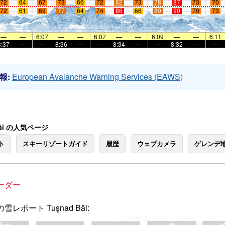
72
64
67
73
66
72
82
73
78
87
73
70
72
61
69
77
64
74
86
66
80
90
70
73
—
—
6:07
—
—
6:07
—
—
6:09
—
—
6:11
8:37
—
—
8:36
—
—
8:34
—
—
8:32
—
—
報:
European Avalanche Warning Services (EAWS)
Băi の人気ページ
ト
スキーリゾートガイド
履歴
ウェブカメラ
ゲレンデ
ーダー
雪レポート Tuşnad Băi: