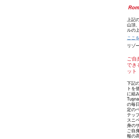
Rom
上記
山頂
ルの
ここ
リゾ
ご自
できる
ット
下記の
トを
に組
Tuş
の毎
定の
テップ
スニ
身の
ご自
報の