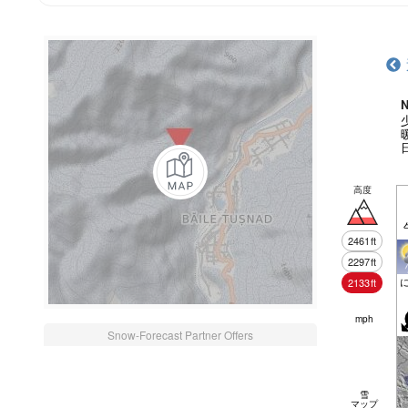
N
高度
2461
ft
2297
ft
2133
ft
mph
Snow-Forecast Partner Offers
雪
マップ