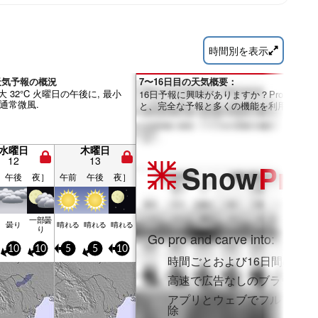
時間別を表示
ăi 天気予報の概況
7〜16日目の天気概要：
大 32°C 火曜日の午後に, 最小
16日予報に興味がありますか？Proメンバ
は通常微風.
と、完全な予報と多くの機能を利用できま
水曜日
木曜日
12
13
Snow
Pro
午後
夜］
午前
午後
夜］
一部曇
曇り
晴れる
晴れる
晴れる
り
Go pro and carve into:
10
10
5
5
10
時間ごとおよび16日間の降雪
高速で広告なしのブラウジン
アプリとウェブでフルアクセ
除