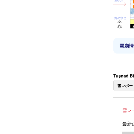
3000ft
海の水位
雪崩情
Tuşnad 
雪レポー
雪レ
最新の