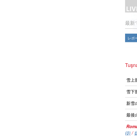
最新
レポ
Tuş
雪上
雪下
新雪
最後
Roma
(0)
/