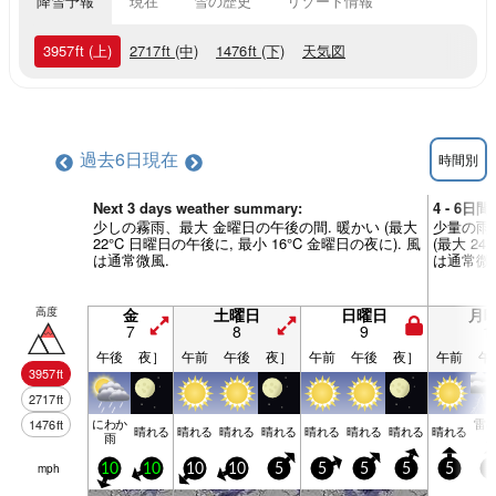
降雪予報
現在
雪の歴史
リゾート情報
3957
ft
(上)
2717
ft
(中)
1476
ft
(下)
天気図
過去6日
現在
時間別
Next 3 days weather summary:
4 - 6日
少しの霧雨、最大 金曜日の午後の間. 暖かい (最大
少量の雨 
22°C 日曜日の午後に, 最小 16°C 金曜日の夜に). 風
(最大 24
は通常微風.
は通常微
高度
金
土曜日
日曜日
月
7
8
9
1
午後
夜］
午前
午後
夜］
午前
午後
夜］
午前
午
3957
ft
2717
ft
にわか
雷
1476
ft
晴れる
晴れる
晴れる
晴れる
晴れる
晴れる
晴れる
晴れる
雨
mph
10
10
10
10
5
5
5
5
5
5