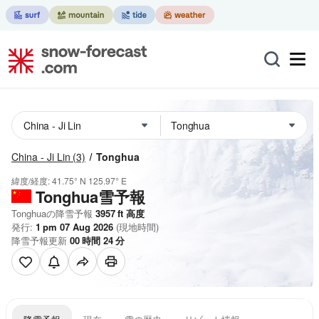
China - Ji Lin
(3)
Tonghua
緯度/経度:
41.75° N
125.97° E
Tonghua雪予報
Tonghuaの降雪予報
3957
ft
高度
発行:
1 pm 07 Aug 2026
(現地時間)
降雪予報更新
00
時間
24
分