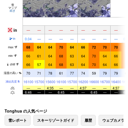
雪
マップ
続き
in
—
—
—
—
—
—
—
—
—
0.04
—
—
—
—
—
—
—
—
0.
in
68
64
64
70
64
66
72
70
70
7
max
°
F
66
61
64
68
63
64
70
64
66
7
min
°
F
66
57
64
68
63
64
70
64
66
7
chill
°
F
70
71
78
61
77
74
59
79
79
6
湿度の高い
%
16100
15700
15600
16100
15700
16200
16600
16700
16400
161
凍結高度
ft
—
—
4:35
—
—
4:37
—
—
4:37
6:46
—
—
6:45
—
—
6:45
—
—
6:
Tonghua の人気ページ
雪レポート
スキーリゾートガイド
履歴
ウェブカメラ