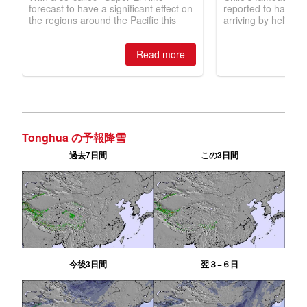
Tonghua の予報降雪
過去7日間
この3日間
今後3日間
翌３−６日