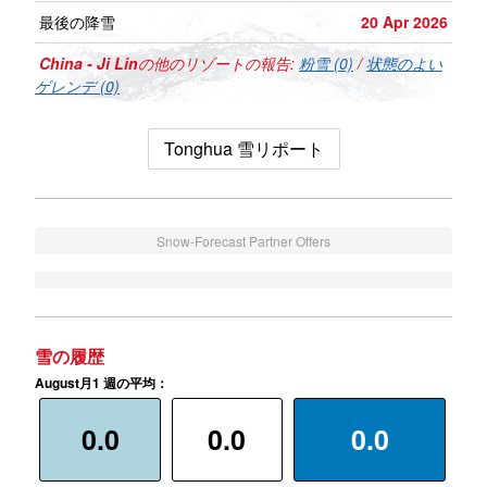
最後の降雪
20 Apr 2026
China - Ji Lin
の他のリゾートの報告:
粉雪 (0)
/
状態のよい
ゲレンデ (0)
Tonghua 雪リポート
Snow-Forecast Partner Offers
雪の履歴
August月1 週の平均：
0.0
0.0
0.0