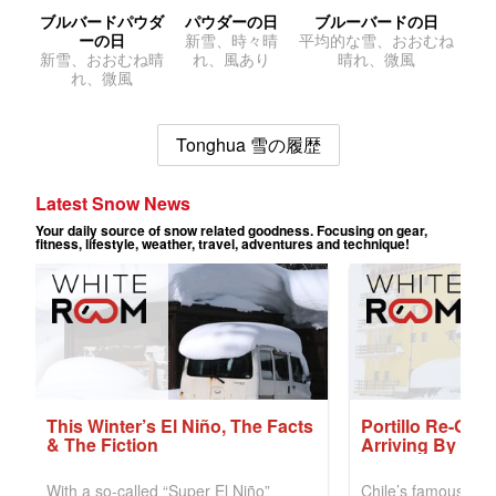
ブルバードパウダ
パウダーの日
ブルーバードの日
ーの日
新雪、時々晴
平均的な雪、おおむね
新雪、おおむね晴
れ、風あり
晴れ、微風
れ、微風
Tonghua 雪の履歴