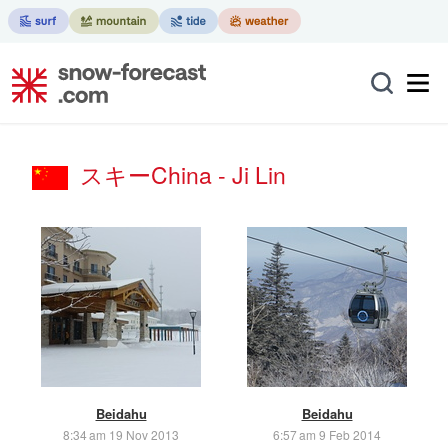
スキーChina - Ji Lin
Beidahu
Beidahu
8:34 am 19 Nov 2013
6:57 am 9 Feb 2014