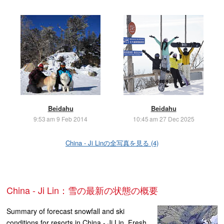
Beidahu
Beidahu
9:53 am 9 Feb 2014
10:45 am 27 Dec 2025
China - Ji Linの全写真を見る (4)
China - Ji Lin：雪の最新の状態の概要
Summary of forecast snowfall and ski
conditions for resorts in China - Ji Lin. Fresh