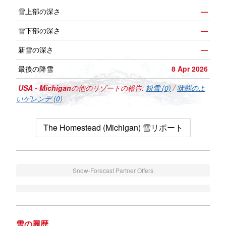
雪上部の深さ
—
雪下部の深さ
—
新雪の深さ
—
最後の降雪
8 Apr 2026
USA - Michigan
の他のリゾートの報告:
粉雪 (0)
/
状態のよ
いゲレンデ (0)
The Homestead (Michigan) 雪リポート
Snow-Forecast Partner Offers
雪の履歴