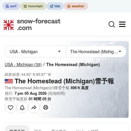
USA - Michigan
(39)
The Homestead (Michigan)
緯度/経度:
44.92° N
85.97° W
The Homestead (Michigan)雪予報
The Homestead (Michigan)の降雪予報
499
ft
高度
発行:
7 pm 05 Aug 2026
(現地時間)
降雪予報更新
01
時間
05
分