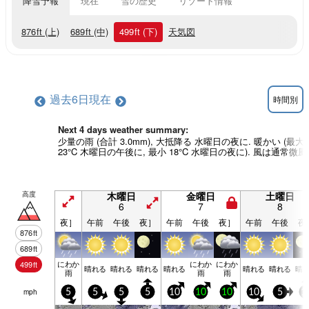
降雪予報
現在
雪の歴史
リゾート情報
876
ft
(上)
689
ft
(中)
499
ft
(下)
天気図
過去6日
現在
時間別
Next 4 days weather summary:
少量の雨 (合計 3.0mm), 大抵降る 水曜日の夜に. 暖かい (最大
23°C 木曜日の午後に, 最小 18°C 水曜日の夜に). 風は通常微風
高度
木曜日
金曜日
土曜日
6
7
8
夜］
午前
午後
夜］
午前
午後
夜］
午前
午後
夜
876
ft
689
ft
にわか
にわか
にわか
499
ft
晴れる
晴れる
晴れる
晴れる
晴れる
晴れる
晴
雨
雨
雨
mph
5
5
5
5
10
10
10
10
5
1