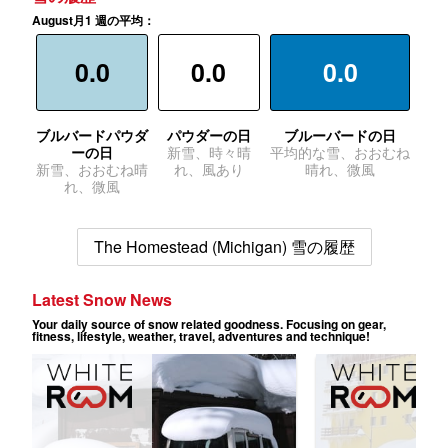
August月1 週の平均：
0.0
0.0
0.0
ブルバードパウダ
パウダーの日
ブルーバードの日
ーの日
新雪、時々晴
平均的な雪、おおむね
新雪、おおむね晴
れ、風あり
晴れ、微風
れ、微風
The Homestead (Michigan) 雪の履歴