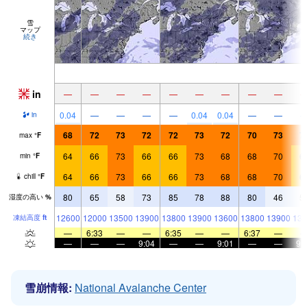
雪
マップ
続き
in
—
—
—
—
—
—
—
—
—
0.04
—
—
—
—
0.04
0.04
—
—
in
68
72
73
72
72
73
72
70
73
7
max
°
F
64
66
73
66
66
73
68
68
70
6
min
°
F
64
66
73
66
66
73
68
68
70
6
chill
°
F
80
65
58
73
85
78
88
80
46
5
湿度の高い
%
12600
12000
13500
13900
13800
13900
13600
13800
13900
139
凍結高度
ft
—
6:33
—
—
6:35
—
—
6:37
—
—
—
—
9:04
—
—
9:01
—
—
9:
雪崩情報:
National Avalanche Center