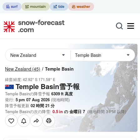
New Zealand
(45)
Temple Basin
緯度/経度:
42.92° S
171.58° E
Temple Basin雪予報
Temple Basinの降雪予報
6309
ft
高度
発行:
5 pm 07 Aug 2026
(現地時間)
降雪予報更新
02
時間
21
分
Temple Basinの次の降雪:
0.5
in
の 金曜日 7
(現地時間 3 PM 以降)