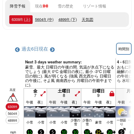
降雪予報
現在
雪の歴史
リゾート情報
6309
ft
(上)
5604
ft
(中)
4899
ft
(下)
天気図
過去6日
現在
時間別
Next 3 days weather summary:
4 - 6日
豪雪、最大 日曜日の午後の間. 気温が氷点下になる
おもに降
でしょう (最大 0°C 金曜日の夜に, 最小 -3°C 日曜
融解の条件
日の朝に). 風が弱くなる (強風 西北西から 日曜日
の午後に)
の午後に, そよ風 南南西から 月曜日の午前中まで
ら 水曜日
に).
高度
金
土曜日
日曜日
月
7
8
9
1
午後
夜］
午前
午後
夜］
午前
午後
夜］
午前
午
6309
ft
5604
ft
少量の
少量の
一部曇
一
4899
ft
小雪
小雪
小雪
小雪
豪雪
小雪
雪
雪
り
mph
15
5
5
10
10
10
25
20
5
5