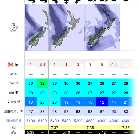
雪
マップ
続き
in
1
1
1
2
3
5
0.4
0.4
—
—
—
—
—
—
—
—
—
—
in
30
32
30
30
30
27
28
27
28
3
max
°
F
28
30
30
28
28
27
27
27
28
3
min
°
F
18
23
23
19
19
16
12
14
21
2
chill
°
F
97
83
98
97
98
98
97
93
83
7
湿度の高い
%
5100
6100
5400
5400
5200
4600
4900
4800
4600
52
凍結高度
ft
—
—
7:37
—
—
7:35
—
—
7:35
5:39
—
—
5:40
—
—
5:42
—
—
5: