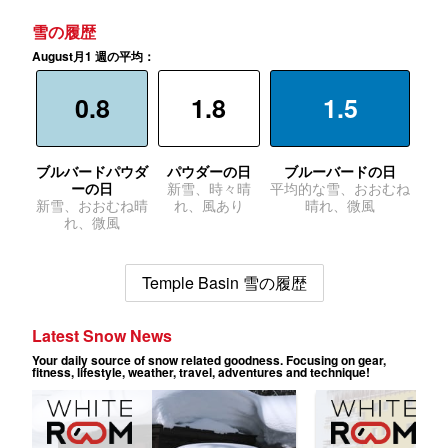
雪の履歴
August月1 週の平均：
0.8
1.8
1.5
ブルバードパウダ
パウダーの日
ブルーバードの日
ーの日
新雪、時々晴
平均的な雪、おおむね
新雪、おおむね晴
れ、風あり
晴れ、微風
れ、微風
Temple Basin 雪の履歴