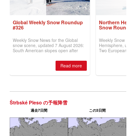
Štrbské Pleso の予報降雪
過去7日間
この3日間