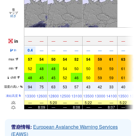
雪
マップ
続き
in
—
—
—
—
—
—
—
—
—
0.4
—
—
—
—
—
—
—
—
in
57
54
50
54
52
54
59
61
63
6
max
°
F
52
48
48
54
50
50
59
59
61
6
min
°
F
48
45
45
52
46
50
59
59
61
6
chill
°
F
94
75
63
53
57
43
42
33
40
3
湿度の高い
%
13300
12600
12800
12500
13100
13500
13000
14100
13500
136
凍結高度
ft
—
—
5:20
—
—
5:22
—
—
5:22
—
8:09
—
—
8:08
—
—
8:07
—
雪崩情報:
European Avalanche Warning Services
(EAWS)