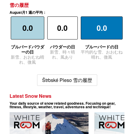
雪の履歴
August月1 週の平均：
0.0
0.0
0.0
ブルバードパウダ
パウダーの日
ブルーバードの日
ーの日
新雪、時々晴
平均的な雪、おおむね
新雪、おおむね晴
れ、風あり
晴れ、微風
れ、微風
Štrbské Pleso 雪の履歴