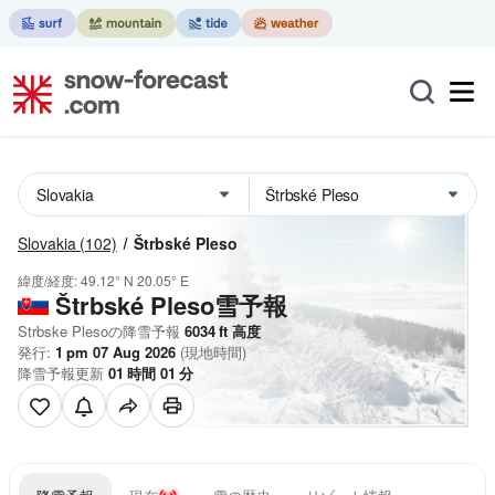
Slovakia
(102)
Štrbské Pleso
緯度/経度:
49.12° N
20.05° E
Štrbské Pleso雪予報
Strbske Plesoの降雪予報
6034
ft
高度
発行:
1 pm 07 Aug 2026
(現地時間)
降雪予報更新
01
時間
01
分