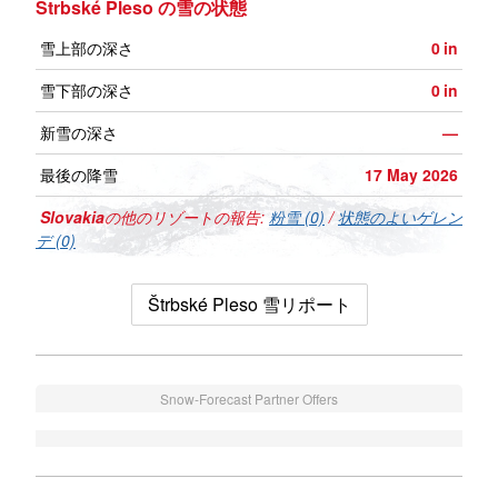
Štrbské Pleso の雪の状態
雪上部の深さ
0
in
雪下部の深さ
0
in
新雪の深さ
—
最後の降雪
17 May 2026
Slovakia
の他のリゾートの報告:
粉雪 (0)
/
状態のよいゲレン
デ (0)
Štrbské Pleso 雪リポート
Snow-Forecast Partner Offers