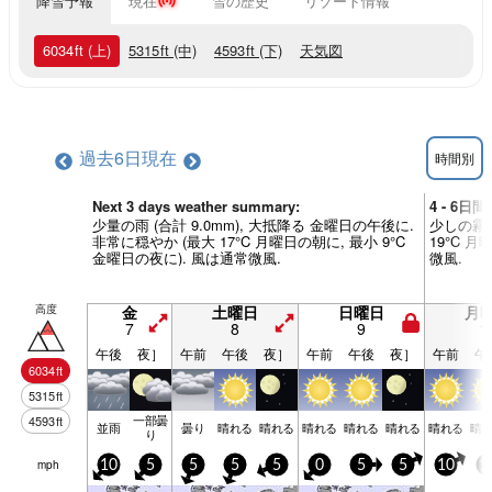
降雪予報
現在
雪の歴史
リゾート情報
6034
ft
(上)
5315
ft
(中)
4593
ft
(下)
天気図
過去6日
現在
時間別
Next 3 days weather summary:
4 - 6日
少量の雨 (合計 9.0mm), 大抵降る 金曜日の午後に.
少しの霧雨
非常に穏やか (最大 17°C 月曜日の朝に, 最小 9°C
19°C 
金曜日の夜に). 風は通常微風.
微風.
高度
金
土曜日
日曜日
月
7
8
9
1
午後
夜］
午前
午後
夜］
午前
午後
夜］
午前
午
6034
ft
5315
ft
一部曇
4593
ft
並雨
曇り
晴れる
晴れる
晴れる
晴れる
晴れる
晴れる
晴
り
mph
10
5
5
5
5
0
5
5
10
1