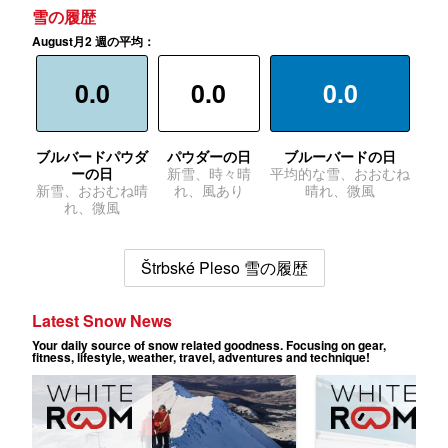
雪の履歴
August月2 週の平均：
0.0
0.0
0.0
ブルバードパウダ
パウダーの日
ブルーバードの日
ーの日
新雪、時々晴
平均的な雪、おおむね
新雪、おおむね晴
れ、風あり
晴れ、微風
れ、微風
Štrbské Pleso 雪の履歴