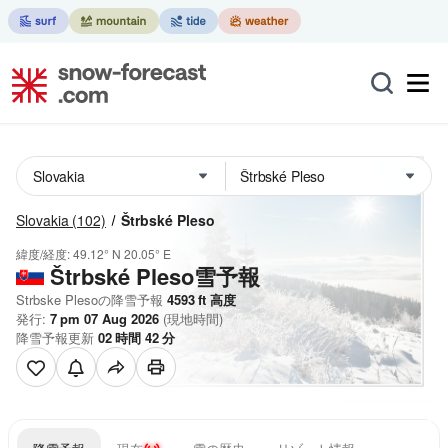
Slovakia
(102)
Štrbské Pleso
緯度/経度:
49.12° N
20.05° E
Štrbské Pleso雪予報
Strbske Plesoの降雪予報
4593
ft
高度
発行:
7 pm 07 Aug 2026
(現地時間)
降雪予報更新
02
時間
42
分