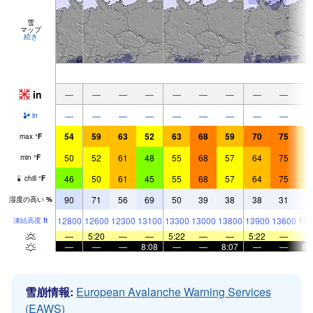
雪
マップ
続き
in
—
—
—
—
—
—
—
—
—
—
—
—
—
—
—
—
—
—
in
54
59
63
52
63
68
59
70
75
6
max
°
F
50
52
61
48
55
68
57
64
75
6
min
°
F
46
50
61
45
55
68
57
64
75
6
chill
°
F
90
71
56
69
50
39
38
38
31
4
湿度の高い
%
12800
12600
12300
13100
13300
13000
13800
13900
13600
136
凍結高度
ft
—
5:20
—
—
5:22
—
—
5:22
—
—
—
—
8:08
—
—
8:07
—
—
8:
雪崩情報:
European Avalanche Warning Services
(EAWS)