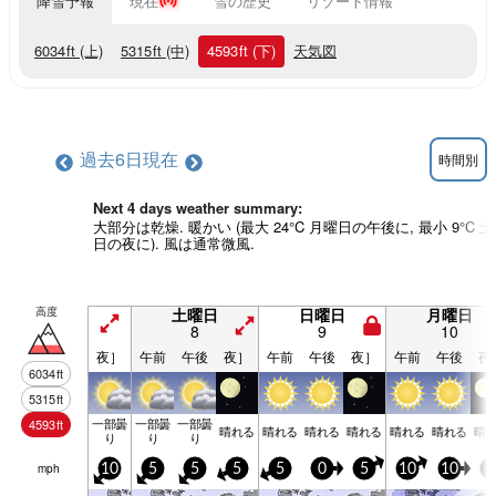
降雪予報
現在
雪の歴史
リゾート情報
6034
ft
(上)
5315
ft
(中)
4593
ft
(下)
天気図
過去6日
現在
時間別
Next 4 days weather summary:
大部分は乾燥. 暖かい (最大 24°C 月曜日の午後に, 最小 9°C 
日の夜に). 風は通常微風.
高度
土曜日
日曜日
月曜日
8
9
10
夜］
午前
午後
夜］
午前
午後
夜］
午前
午後
夜
6034
ft
5315
ft
一部曇
一部曇
一部曇
4593
ft
晴れる
晴れる
晴れる
晴れる
晴れる
晴れる
晴
り
り
り
mph
10
5
5
5
5
0
5
10
10
5