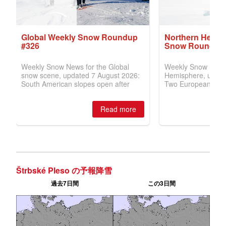
Štrbské Pleso の予報降雪
過去7日間
この3日間