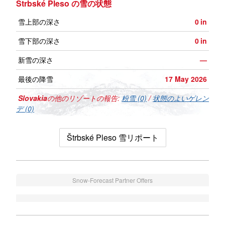
Štrbské Pleso の雪の状態
雪上部の深さ
0
in
雪下部の深さ
0
in
新雪の深さ
—
最後の降雪
17 May 2026
Slovakia
の他のリゾートの報告:
粉雪 (0)
/
状態のよいゲレン
デ (0)
Štrbské Pleso 雪リポート
Snow-Forecast Partner Offers