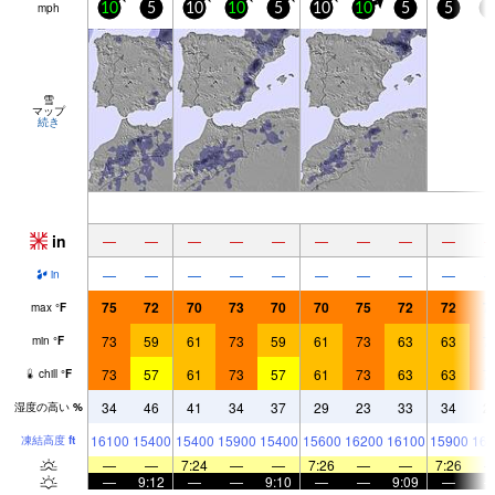
mph
10
5
10
10
5
10
10
5
5
5
雪
マップ
続き
in
—
—
—
—
—
—
—
—
—
—
—
—
—
—
—
—
—
—
in
75
72
70
73
70
70
75
72
72
7
max
°
F
73
59
61
73
59
61
73
63
63
7
min
°
F
73
57
61
73
57
61
73
63
63
7
chill
°
F
34
46
41
34
37
29
23
33
34
2
湿度の高い
%
16100
15400
15400
15900
15400
15600
16200
16100
15900
161
凍結高度
ft
—
—
7:24
—
—
7:26
—
—
7:26
—
9:12
—
—
9:10
—
—
9:09
—