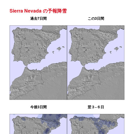
Sierra Nevada の予報降雪
過去7日間
この3日間
今後3日間
翌３−６日