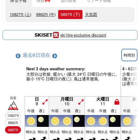
降雪予報
現在
雪の歴史
リゾート情報
10827
ft
(上)
8862
ft
(中)
6897
ft
(下)
天気図
ski hire exclusive discount
過去6日
現在
時間別
Next 3 days weather summary:
4 - 6日
大部分は乾燥. 暖かい (最大 24°C 日曜日の午後に,
少量の雨 
最小 15°C 日曜日の夜に). 風は通常微風.
(最大 24
は通常微
高度
日
月曜日
火曜日
水
9
10
11
1
午後
夜］
午前
午後
夜］
午前
午後
夜］
午前
午
10827
ft
8862
ft
一
6897
ft
晴れる
晴れる
晴れる
晴れる
晴れる
晴れる
晴れる
晴れる
晴れる