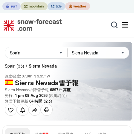
Spain
(35)
Sierra Nevada
緯度/経度:
37.08° N
3.35° W
Sierra Nevada雪予報
Sierra Nevadaの降雪予報
6897
ft
高度
発行:
1 pm 09 Aug 2026
(現地時間)
降雪予報更新
04
時間
52
分