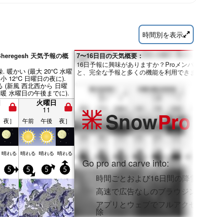
時間別を表示
Sheregesh 天気予報の概
7〜16日目の天気概要：
16日予報に興味がありますか？Proメンバーにな
 暖かい (最大 20°C 水曜
と、完全な予報と多くの機能を利用できます。
小 12°C 日曜日の夜に).
 (新風 西北西から 日曜
温暖 水曜日の午後までに).
日
火曜日
11
Snow
Pro
夜］
午前
午後
夜］
晴れる
晴れる
晴れる
晴れる
Go pro and carve into:
5
5
5
5
時間ごとおよび16日間の降雪予報
高速で広告なしのブラウジング
アプリとウェブでフルアクセスを
除