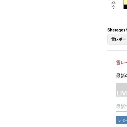
Shereg
雪レポー
雪レ
最新の
最新
レポ