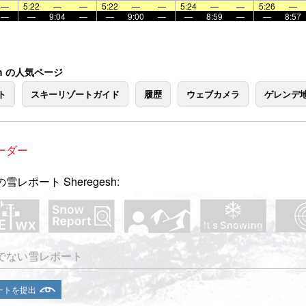
—
5:22
—
—
5:22
—
—
5:24
—
—
5:26
—
—
—
9:04
—
—
9:00
—
—
8:59
—
—
8:57
esh の人気ページ
ト
スキーリゾートガイド
履歴
ウェブカメラ
ゲレンデ
ーダー
雪レポート Sheregesh:
でない雪レポート
ートを提出