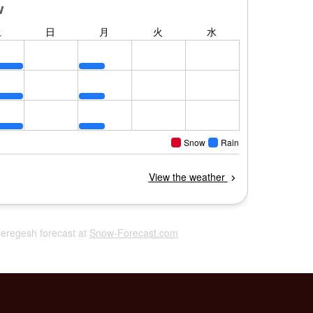
heregesh forecast at
Snow-Forecast.com