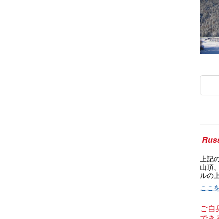
Rus
上記
山頂
ルの
ここ
ご自
できる