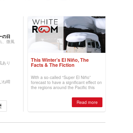
ーの日
れ、微風
This Winter’s El Niño, The
風あり
Facts & The Fiction
With a so-called “Super El Niño”
むね晴
forecast to have a significant effect on
the regions around the Pacific this
winter, the question skiers are asking
is simple: book now or wait, and
Read more
where are the best odds?
歴