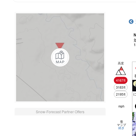
N
高度
4167
ft
3183
ft
2195
ft
mph
Snow-Forecast Partner Offers
雪
マップ
続き