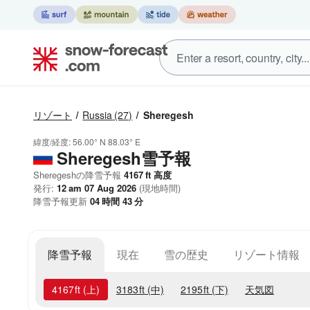
リゾート
Russia
(27)
Sheregesh
緯度/経度:
56.00° N
88.03° E
Sheregesh雪予報
Sheregeshの降雪予報
4167
ft
高度
発行:
12 am 07 Aug 2026
(現地時間)
降雪予報更新
04
時間
43
分
降雪予報
現在
雪の歴史
リゾート情報
4167
ft
(上)
3183
ft
(中)
2195
ft
(下)
天気図