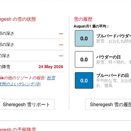
regesh の雪の状態
雪の履歴
August月1 週の平均：
部の深さ
—
ブルバードパウダ
0.0
新雪、おおむね晴
部の深さ
—
の深さ
—
パウダーの日
0.0
新雪、時々晴れ、
の降雪
24 May 2026
ブルーバードの日
ia
の他のリゾートの報告:
粉雪
0.0
平均的な雪、おお
状態のよいゲレンデ (0)
れ、微風
Sheregesh 雪リポート
Sheregesh 雪の履
regesh の予報降雪