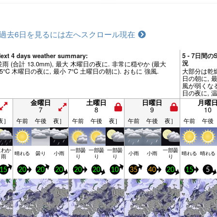
過去6日を見るには左へスクロール
現在
ext 4 days weather summary:
5 - 7日間の
況
並雨 (合計 13.0mm), 最大 木曜日の夜に. 非常に穏やか (最大
15°C 木曜日の夜に, 最小 7°C 土曜日の朝に). おもに 強風.
大部分は乾燥.
日の朝に, 最
風が弱くなる
日の夜に, 
金曜日
土曜日
日曜日
月曜
7
8
9
10
夜］
午前
午後
夜］
午前
午後
夜］
午前
午後
夜］
午前
午後
にわか
一部曇
一部曇
一部曇
一部曇
晴れる
曇り
小雨
小雨
小雨
晴れる
晴れる
雨
り
り
り
り
15
20
20
20
20
20
10
35
40
20
15
5