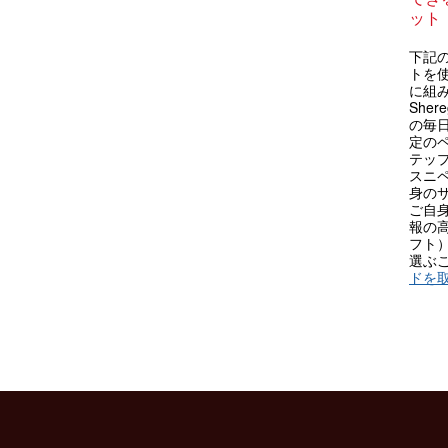
ット
下記の
トを
に組
She
の毎
定の
テップ
スニ
身の
ご自
報の
フト
選ぶ
ドを