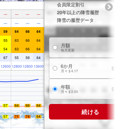
会員限定割引
20年以上の降雪履歴
—
—
—
—
降雪の履歴データ
—
—
—
—
59
64
66
64
55
63
66
64
月額
$ 7.99
54
63
66
64
毎月更新
67
55
59
64
6か月
12600
12800
12800
13600
$ 24.99
月々 $ 4.17
年額
$ 29.99
月々 $ 2.50
57
64
66
64
続ける
57
71
74
64