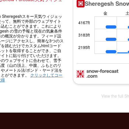
 Sheregeshスキー天気ウィジェッ
使って、無料で外部のウェブサイト
み込むことができます。これにより
regesh の雪の予報と現在の気象条件
日の概況が分かります。フィード設
ページにアクセスし、簡単な3つのス
を踏むだけでカスタムhtmlコード
ペットを取得することができ、ご自
サイトに貼り付けていただけます。
身のウェブサイトに合わせて、雪予
高度（山の頂上、中腹、ふもとのリ
）やメートル法/ポンド・ヤード法を
ことができます。
クリックしてコー
取得
View the full S