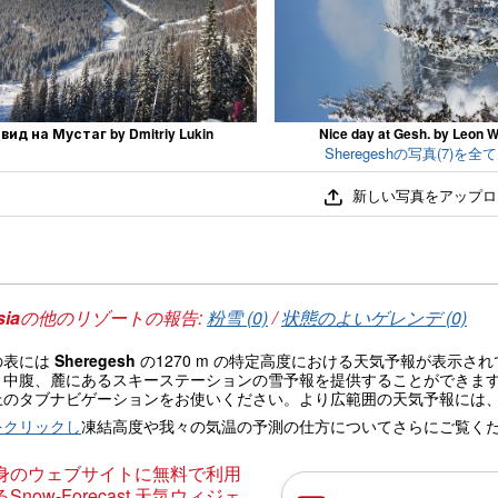
вид на Мустаг by Dmitriy Lukin
Nice day at Gesh. by Leon W
Sheregeshの写真(7)を全
新しい写真をアップロ
sia
の他のリゾートの報告:
粉雪 (0)
/
状態のよいゲレンデ (0)
の表には
Sheregesh
の1270 m の特定高度における天気予報が表示
、中腹、麓にあるスキーステーションの雪予報を提供することができま
上のタブナビゲーションをお使いください。より広範囲の天気予報には
をクリックし
凍結高度や我々の気温の予測の仕方についてさらにご覧く
身のウェブサイトに無料で利用
Snow-Forecast.天気ウィジェ