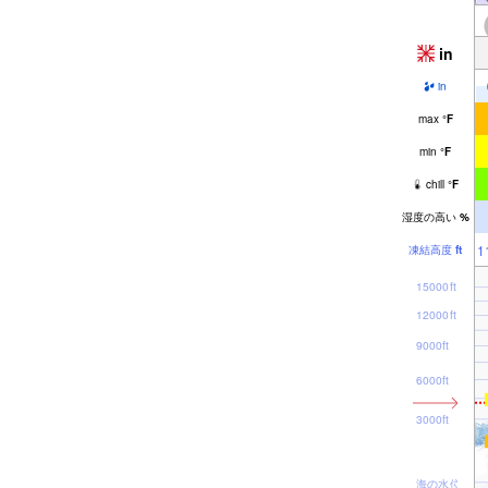
in
in
max
°
F
min
°
F
chill
°
F
湿度の高い
%
1
凍結高度
ft
15000ft
12000ft
9000ft
6000ft
3000ft
海の水位