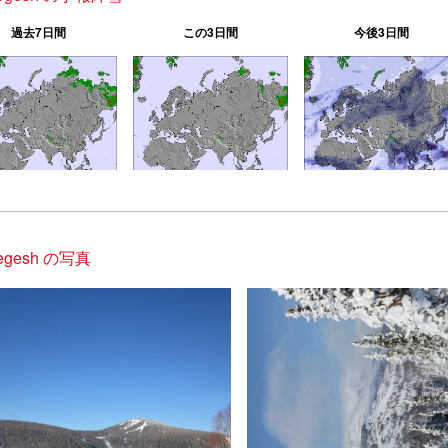
過去7日間
この3日間
今後3日間
regesh の写真