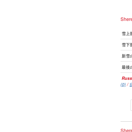
She
雪上
雪下
新雪
最後
Russ
(0)
/
She