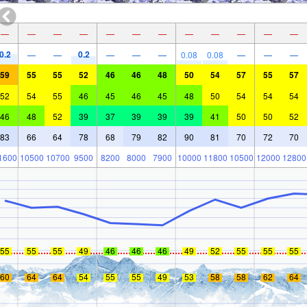
—
—
—
—
—
—
—
—
—
—
—
—
0.2
0.2
—
—
—
—
—
0.08
0.08
—
—
—
59
55
55
52
46
46
48
50
54
57
55
57
52
54
55
46
45
46
45
48
50
54
54
54
46
48
52
39
37
39
39
39
41
50
50
52
83
66
64
78
68
79
82
90
81
70
72
70
1600
10500
10700
9500
8200
8000
7900
10000
11800
10500
12000
12800
55
55
55
49
46
46
46
49
52
55
55
55
60
64
64
54
55
55
49
53
58
58
62
64