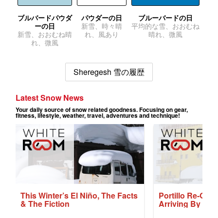
ブルバードパウダ
パウダーの日
ブルーバードの日
ーの日
新雪、時々晴
平均的な雪、おおむね
新雪、おおむね晴
れ、風あり
晴れ、微風
れ、微風
Sheregesh 雪の履歴