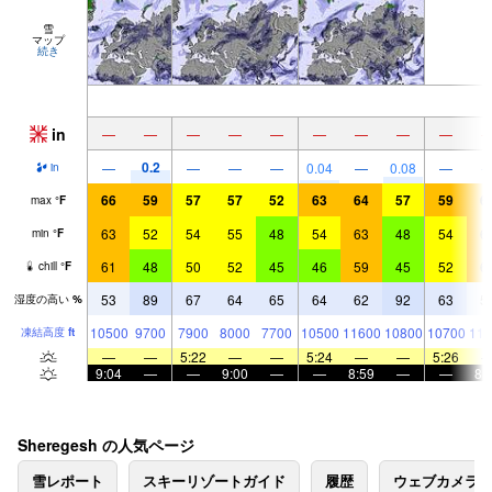
雪
マップ
続き
in
—
—
—
—
—
—
—
—
—
0.2
—
—
—
—
0.04
—
0.08
—
in
66
59
57
57
52
63
64
57
59
6
max
°
F
63
52
54
55
48
54
63
48
54
6
min
°
F
61
48
50
52
45
46
59
45
52
6
chill
°
F
53
89
67
64
65
64
62
92
63
5
湿度の高い
%
10500
9700
7900
8000
7700
10500
11600
10800
10700
118
凍結高度
ft
—
—
5:22
—
—
5:24
—
—
5:26
9:04
—
—
9:00
—
—
8:59
—
—
8:
Sheregesh の人気ページ
雪レポート
スキーリゾートガイド
履歴
ウェブカメラ