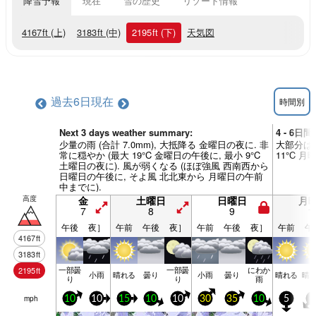
降雪予報
現在
雪の歴史
リゾート情報
4167
ft
(上)
3183
ft
(中)
2195
ft
(下)
天気図
過去6日
現在
時間別
Next 3 days weather summary:
4 - 6日
少量の雨 (合計 7.0mm), 大抵降る 金曜日の夜に. 非
大部分は乾
常に穏やか (最大 19°C 金曜日の午後に, 最小 9°C
11°C 
土曜日の夜に). 風が弱くなる (ほぼ強風 西南西から
日曜日の午後に, そよ風 北北東から 月曜日の午前
中までに).
高度
金
土曜日
日曜日
月
7
8
9
1
午後
夜］
午前
午後
夜］
午前
午後
夜］
午前
午
4167
ft
3183
ft
一部曇
一部曇
にわか
2195
ft
小雨
晴れる
曇り
小雨
曇り
晴れる
晴
り
り
雨
mph
10
10
15
10
10
30
35
10
5
5