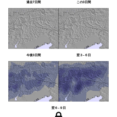
過去7日間
この3日間
今後3日間
翌３−６日
翌６−９日