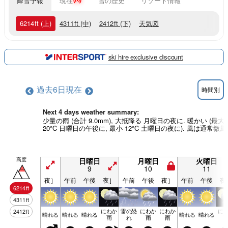
降雪予報
現在
雪の歴史
リゾート情報
6214
ft
(上)
4311
ft
(中)
2412
ft
(下)
天気図
ski hire exclusive discount
過去6日
現在
時間別
Next 4 days weather summary:
少量の雨 (合計 9.0mm), 大抵降る 月曜日の夜に. 暖かい (最大
20°C 日曜日の午後に, 最小 12°C 土曜日の夜に). 風は通常微風
高度
日曜日
月曜日
火曜日
9
10
11
夜］
午前
午後
夜］
午前
午後
夜］
午前
午後
夜
6214
ft
4311
ft
にわか
雷の恐
にわか
にわか
に
2412
ft
晴れる
晴れる
晴れる
晴れる
晴れる
雨
れ
雨
雨