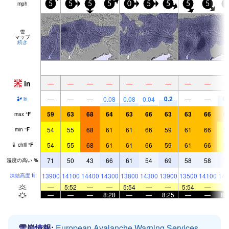
mph
5
5
5
5
0
5
5
5
5
5
雪
マップ
続き
in
—
—
—
—
—
—
—
—
—
0.2
0.
—
—
—
0.08
0.08
0.04
—
—
in
59
63
68
64
63
66
63
63
66
6
max
°
F
54
55
68
61
61
66
59
61
66
5
min
°
F
54
55
68
61
61
66
59
61
66
5
chill
°
F
71
50
43
66
61
54
69
58
58
7
湿度の高い
%
13900
14100
14400
14300
13800
14300
13900
13500
14100
144
凍結高度
ft
—
5:52
—
—
5:54
—
—
5:54
—
—
—
—
8:28
—
—
8:25
—
—
8:
雪崩情報:
European Avalanche Warning Services