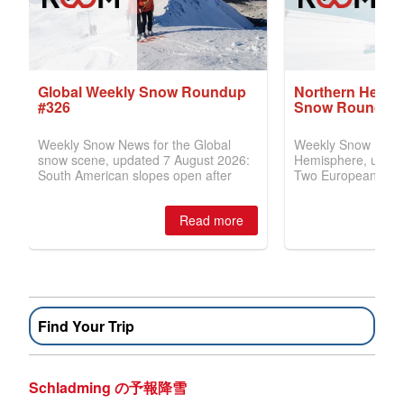
Find Your Trip
Schladming の予報降雪