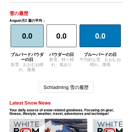
雪の履歴
August月2 週の平均：
0.0
0.0
0.0
ブルバードパウダ
パウダーの日
ブルーバードの日
ーの日
新雪、時々晴
平均的な雪、おおむね
新雪、おおむね晴
れ、風あり
晴れ、微風
れ、微風
Schladming 雪の履歴