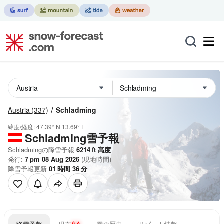
Austria
(337)
Schladming
緯度/経度:
47.39° N
13.69° E
Schladming雪予報
Schladmingの降雪予報
6214
ft
高度
発行:
7 pm 08 Aug 2026
(現地時間)
降雪予報更新
01
時間
36
分