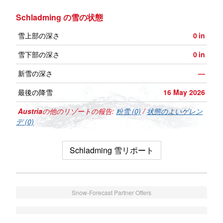
Schladming の雪の状態
雪上部の深さ
0
in
雪下部の深さ
0
in
新雪の深さ
—
最後の降雪
16 May 2026
Austria
の他のリゾートの報告:
粉雪 (0)
/
状態のよいゲレン
デ (0)
Schladming 雪リポート
Snow-Forecast Partner Offers