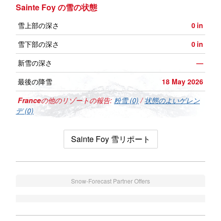
Sainte Foy の雪の状態
雪上部の深さ
0
in
雪下部の深さ
0
in
新雪の深さ
—
最後の降雪
18 May 2026
France
の他のリゾートの報告:
粉雪 (0)
/
状態のよいゲレン
デ (0)
Sainte Foy 雪リポート
Snow-Forecast Partner Offers