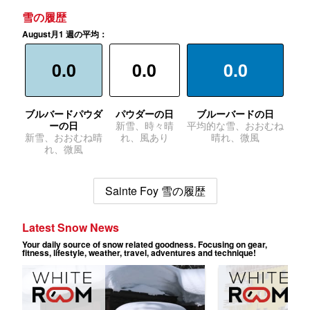
雪の履歴
August月1 週の平均：
0.0
0.0
0.0
ブルバードパウダ
パウダーの日
ブルーバードの日
ーの日
新雪、時々晴
平均的な雪、おおむね
新雪、おおむね晴
れ、風あり
晴れ、微風
れ、微風
Sainte Foy 雪の履歴