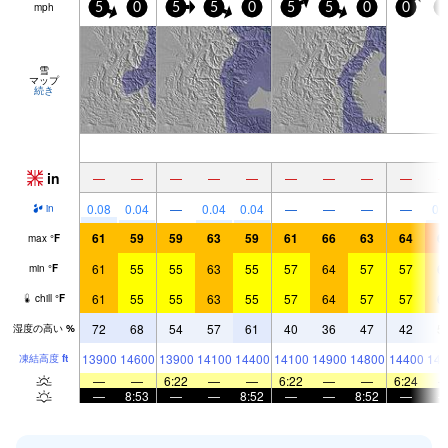
mph
5
0
5
5
0
5
5
0
0
5
雪
マップ
続き
in
—
—
—
—
—
—
—
—
—
0.08
0.04
—
0.04
0.04
—
—
—
—
0.
in
61
59
59
63
59
61
66
63
64
6
max
°
F
61
55
55
63
55
57
64
57
57
6
min
°
F
61
55
55
63
55
57
64
57
57
6
chill
°
F
72
68
54
57
61
40
36
47
42
5
湿度の高い
%
13900
14600
13900
14100
14400
14100
14900
14800
14400
148
凍結高度
ft
—
—
6:22
—
—
6:22
—
—
6:24
—
8:53
—
—
8:52
—
—
8:52
—