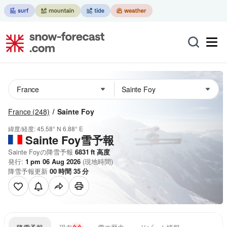
France
(248)
Sainte Foy
緯度/経度:
45.58° N
6.88° E
Sainte Foy雪予報
Sainte Foyの降雪予報
6831
ft
高度
発行:
1 pm 06 Aug 2026
(現地時間)
降雪予報更新
00
時間
35
分