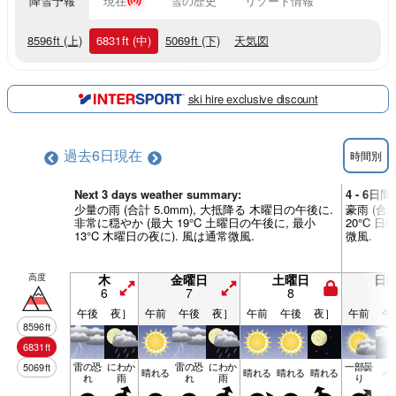
降雪予報
現在
雪の歴史
リゾート情報
8596
ft
(上)
6831
ft
(中)
5069
ft
(下)
天気図
ski hire exclusive discount
過去6日
現在
時間別
Next 3 days weather summary:
4 - 6日
少量の雨 (合計 5.0mm), 大抵降る 木曜日の午後に.
豪雨 (合計
非常に穏やか (最大 19°C 土曜日の午後に, 最小
20°C 
13°C 木曜日の夜に). 風は通常微風.
微風.
高度
木
金曜日
土曜日
日
6
7
8
9
午後
夜］
午前
午後
夜］
午前
午後
夜］
午前
午
8596
ft
6831
ft
雷の恐
にわか
雷の恐
にわか
一部曇
5069
ft
晴れる
晴れる
晴れる
晴れる
小
れ
雨
れ
雨
り