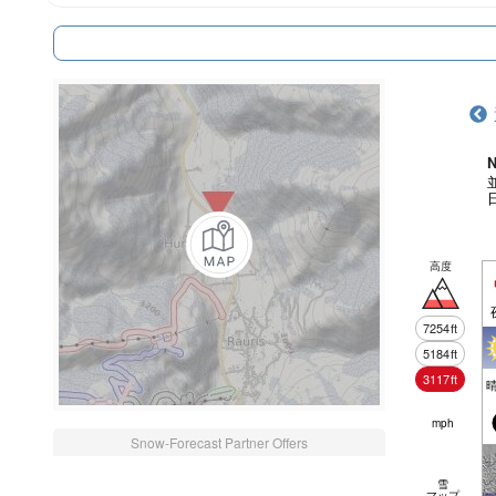
N
高度
7254
ft
5184
ft
3117
ft
mph
Snow-Forecast Partner Offers
雪
マップ