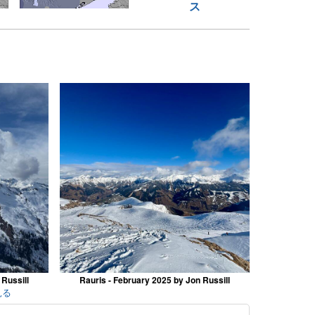
ス
 Russill
Rauris - February 2025 by Jon Russill
見る