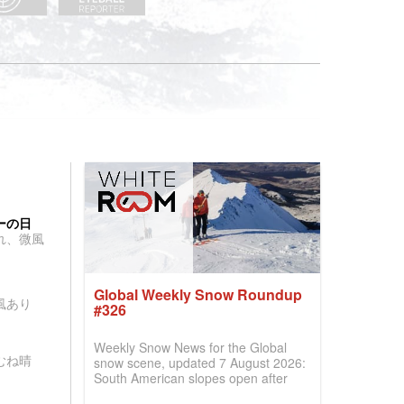
ーの日
れ、微風
Global Weekly Snow Roundup
風あり
#326
Weekly Snow News for the Global
むね晴
snow scene, updated 7 August 2026:
South American slopes open after
huge snowfalls, New Zealand posts