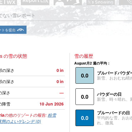
でない雪レポート
ートを提出
ris の雪の状態
雪の履歴
August月2 週の平均：
部の深さ
0
in
ブルバードパウダ
0.0
新雪、おおむね晴
部の深さ
0
in
の深さ
—
パウダーの日
0.0
新雪、時々晴れ、
の降雪
10 Jun 2026
ブルーバードの日
ia
の他のリゾートの報告:
粉雪
0.0
平均的な雪、おお
状態のよいゲレンデ (0)
れ、微風