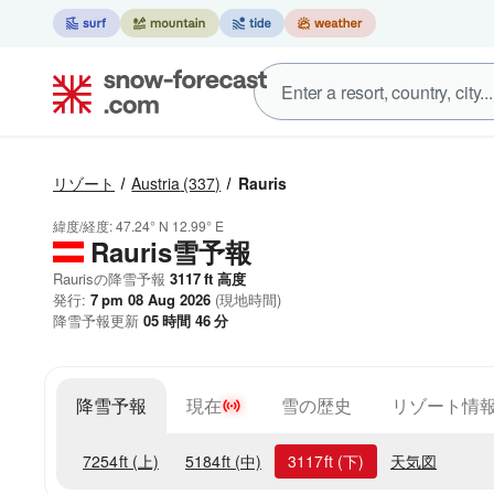
リゾート
Austria
(337)
Rauris
緯度/経度:
47.24° N
12.99° E
Rauris雪予報
Raurisの降雪予報
3117
ft
高度
発行:
7 pm 08 Aug 2026
(現地時間)
降雪予報更新
05
時間
46
分
降雪予報
現在
雪の歴史
リゾート情
7254
ft
(上)
5184
ft
(中)
3117
ft
(下)
天気図