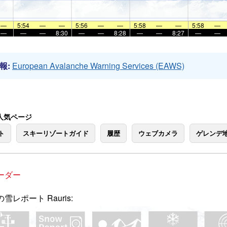
—
5:54
—
—
5:56
—
—
5:58
—
—
5:58
—
—
—
—
8:30
—
—
8:28
—
—
8:27
—
—
報:
European Avalanche Warning Services (EAWS)
 の人気ページ
ト
スキーリゾートガイド
履歴
ウェブカメラ
ゲレンデ
ーダー
雪レポート Rauris: