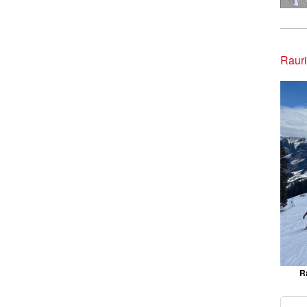
Rau
R