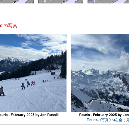
ris の写真
auris - February 2025 by Jon Russill
Rauris - February 2025 by Jon
Raurisの写真(15)を全て