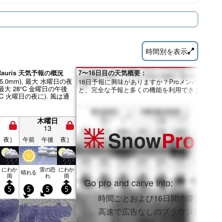
時間別を表示
のRauris 天気予報の概況
7〜16日目の天気概要：
25.0mm), 最大 水曜日の夜
16日予報に興味がありますか？Proメンバーにな
(最大 28°C 金曜日の午後
と、完全な予報と多くの機能を利用できます。
6°C 火曜日の夜に). 風は通
日
木曜日
13
Snow
Pro
夜］
午前
午後
夜］
にわか
雷の恐
にわか
晴れる
雨
れ
雨
Go pro and carve into:
5
5
5
5
時間ごとおよび16日間の降雪予報
高速で広告なしのブラウジング