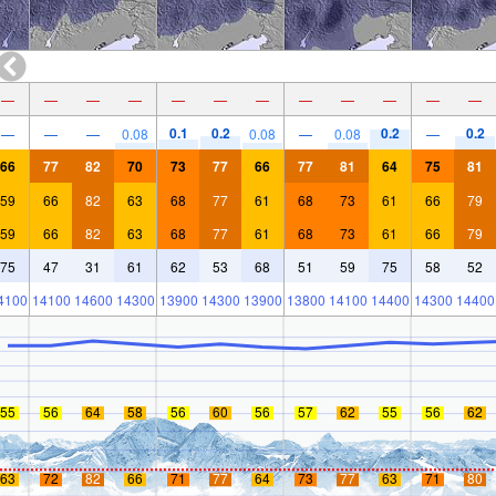
—
—
—
—
—
—
—
—
—
—
—
—
0.1
0.2
0.2
0.2
—
—
—
0.08
0.08
—
0.08
—
66
77
82
70
73
77
66
77
81
64
75
81
59
66
82
63
68
77
61
68
73
61
66
79
59
66
82
63
68
77
61
68
73
61
66
79
75
47
31
61
62
53
68
51
59
75
58
52
4100
14100
14600
14300
13900
14300
13900
13800
14100
14400
14300
14400
55
56
64
58
56
60
56
57
62
55
56
62
63
72
82
66
71
77
64
73
77
63
71
80