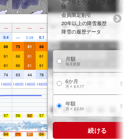
アプリとウェブでフルアクセスを
除
会員限定割引
20年以上の降雪履歴
—
—
—
—
降雪の履歴データ
0.4
0.1
—
0.08
66
75
81
68
61
66
81
61
月額
$ 7.99
毎月更新
61
66
81
61
74
63
44
78
6か月
$ 24.99
14600
14600
14600
14600
月々 $ 4.17
年額
$ 29.99
月々 $ 2.50
57
56
62
57
続ける
64
71
81
64