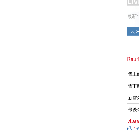
最新
レポ
Rau
雪上
雪下
新雪
最後
Austr
(0)
/