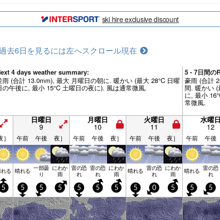
ski hire exclusive discount
過去6日を見るには左へスクロール
現在
ext 4 days weather summary:
5 - 7日間
並雨 (合計 13.0mm), 最大 月曜日の朝に. 暖かい (最大 28°C 日曜
豪雨 (合計 
日の午後に, 最小 15°C 土曜日の夜に). 風は通常微風.
間. 暖かい 
に, 最小 1
常微風.
日曜日
月曜日
火曜日
水曜
9
10
11
12
夜］
午前
午後
夜］
午前
午後
夜］
午前
午後
夜］
午前
午後
一部曇
にわか
雷の恐
雷の恐
にわか
雷の恐
にわか
雷の恐
晴れる
晴れる
晴れる
晴れる
り
雨
れ
れ
雨
れ
雨
れ
5
5
5
5
5
5
5
5
0
5
5
5