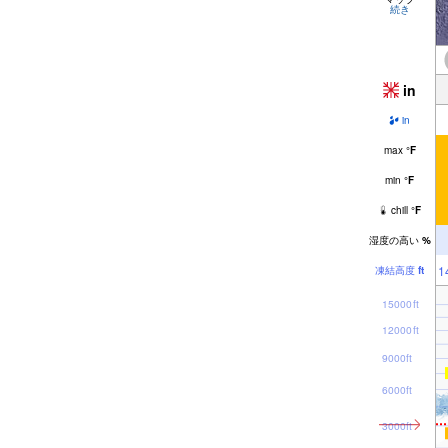
続き
in
in
max
°
F
min
°
F
chill
°
F
湿度の高い
%
1
凍結高度
ft
15000ft
12000ft
9000ft
6000ft
3000ft