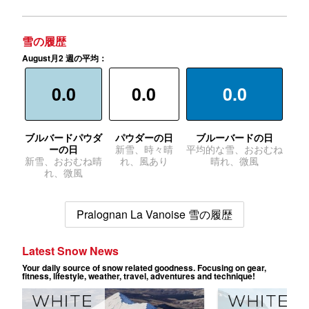
雪の履歴
August月2 週の平均：
0.0
0.0
0.0
ブルバードパウダ
パウダーの日
ブルーバードの日
ーの日
新雪、時々晴
平均的な雪、おおむね
新雪、おおむね晴
れ、風あり
晴れ、微風
れ、微風
Pralognan La Vanoise 雪の履歴