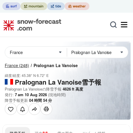
France
(248)
Pralognan La Vanoise
緯度/経度:
45.38° N
6.72° E
Pralognan La Vanoise雪予報
Pralognan La Vanoiseの降雪予報
4626
ft
高度
発行:
7 am 10 Aug 2026
(現地時間)
降雪予報更新
04
時間
54
分