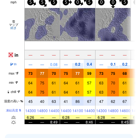
mph
5
5
5
5
0
5
0
0
5
0
雪
マップ
続き
in
—
—
—
—
—
—
—
—
—
0.2
0.4
0.1
0.2
—
—
0.08
—
—
in
73
77
70
75
77
59
73
75
68
7
max
°
F
64
75
61
64
61
57
63
70
61
6
min
°
F
64
75
61
64
61
57
63
70
61
6
chill
°
F
45
40
63
41
86
67
47
62
67
4
湿度の高い
%
14300
14800
14400
14400
14100
14400
14300
14800
14600
146
凍結高度
ft
6:26
—
—
6:28
—
—
6:28
—
—
6:
—
—
8:49
—
—
8:46
—
—
8:45