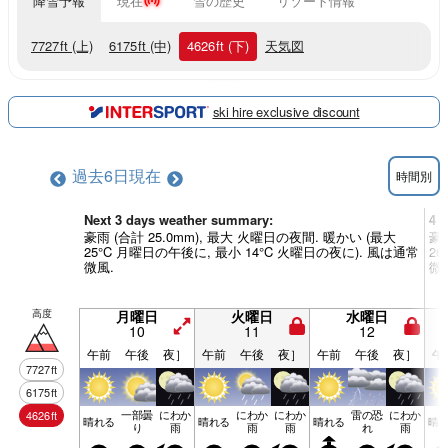
降雪予報
現在
雪の歴史
リゾート情報
7727
ft
(上)
6175
ft
(中)
4626
ft
(下)
天気図
ski hire exclusive discount
過去6日
現在
時間別
Next 3 days weather summary:
4 
豪雨 (合計 25.0mm), 最大 火曜日の夜間. 暖かい (最大
豪雨
25°C 月曜日の午後に, 最小 14°C 火曜日の夜に). 風は通常
2
微風.
微
高度
月曜日
火曜日
水曜日
10
11
12
午前
午後
夜］
午前
午後
夜］
午前
午後
夜］
午
7727
ft
6175
ft
一部曇
にわか
にわか
にわか
雷の恐
にわか
4626
ft
晴れる
晴れる
晴れる
晴
り
雨
雨
雨
れ
雨