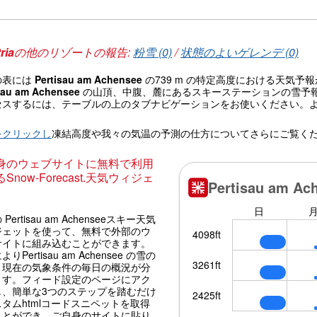
ria
の他のリゾートの報告:
粉雪 (0)
/
状態のよいゲレンデ (0)
の表には
Pertisau am Achensee
の739 m の特定高度における天気
sau am Achensee
の山頂、中腹、麓にあるスキーステーションの雪予
セスするには、テーブルの上のタブナビゲーションをお使いください。
。
をクリックし
凍結高度や我々の気温の予測の仕方についてさらにご覧く
身のウェブサイトに無料で利用
Snow-Forecast.天気ウィジェ
Pertisau am Achenseeスキー天気
ジェットを使って、無料で外部のウ
サイトに組み込むことができます。
りPertisau am Achensee の雪の
と現在の気象条件の毎日の概況が分
ます。フィード設定のページにアク
し、簡単な3つのステップを踏むだけ
タムhtmlコードスニペットを取得
ことができ、ご自身のサイトに貼り