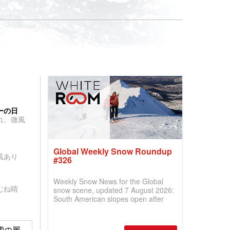
ーの日
れ、微風
Global Weekly Snow Roundup
風あり
#326
Weekly Snow News for the Global
むね晴
snow scene, updated 7 August 2026:
South American slopes open after
huge snowfalls, New Zealand posts
best conditions of season so far,
Australian areas open most terrain of
e 雪の履