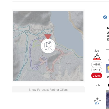
N
高度
4098
ft
3261
ft
2425
ft
mph
Snow-Forecast Partner Offers
雪
マップ
続き