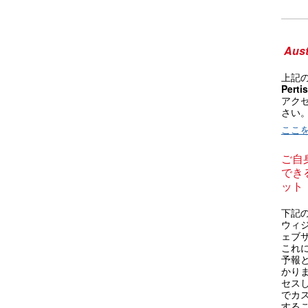
Aust
上記
Perti
アク
さい
ここ
ご自
できる
ット
下記の 
ウィ
ェブ
これによ
予報
かり
セス
でカス
する