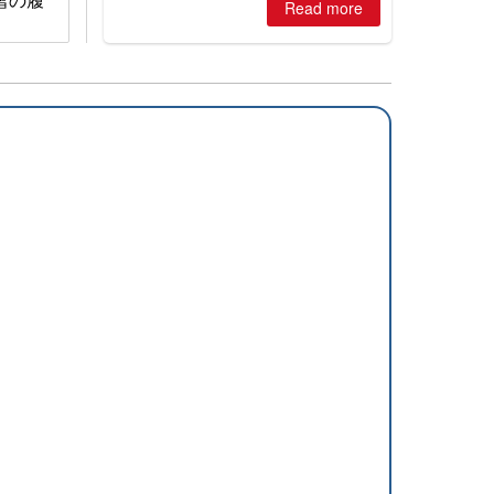
2026, northern hemisphere down to
Read more
two outdoor areas still open.