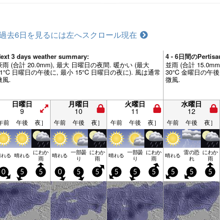
過去6日を見るには左へスクロール
現在
ext 3 days weather summary:
4 - 6日間のPerti
豪雨 (合計 20.0mm), 最大 日曜日の夜間. 暖かい (最大
並雨 (合計 15.0m
31°C 日曜日の午後に, 最小 15°C 日曜日の夜に). 風は通常
30°C 金曜日の午後
微風.
微風.
日曜日
月曜日
火曜日
水曜日
9
10
11
12
午前
午後
夜］
午前
午後
夜］
午前
午後
夜］
午前
午後
夜］
にわか
一部曇
にわか
一部曇
にわか
雷の恐
にわか
晴れる
晴れる
晴れる
晴れる
晴れる
雨
り
雨
り
雨
れ
雨
0
5
5
0
5
5
5
5
5
5
5
5