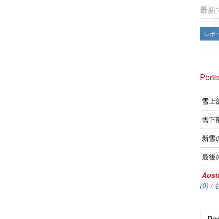
最新
レポ
Pert
雪上
雪下
新雪
最後
Austr
(0)
/
Pe