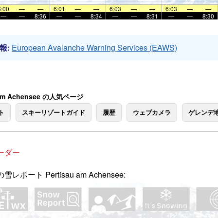
6:00
—
—
6:01
—
—
6:03
—
—
6:03
—
—
—
—
8:36
—
—
8:34
—
—
8:31
—
—
8:30
報:
European Avalanche Warning Services (EAWS)
u am Achensee の人気ページ
ト
スキーリゾートガイド
履歴
ウェブカメラ
ゲレンデ
ーダー
雪レポート Pertisau am Achensee: