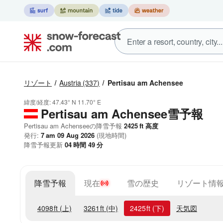
リゾート
Austria
(337)
Pertisau am Achensee
緯度/経度:
47.43° N
11.70° E
Pertisau am Achensee雪予報
Pertisau am Achenseeの降雪予報
2425
ft
高度
発行:
7 am 09 Aug 2026
(現地時間)
降雪予報更新
04
時間
49
分
降雪予報
現在
雪の歴史
リゾート情
4098
ft
(上)
3261
ft
(中)
2425
ft
(下)
天気図