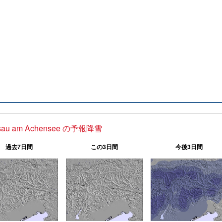
isau am Achensee の予報降雪
過去7日間
この3日間
今後3日間