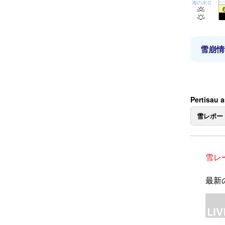
海の水位
雪崩情
Pertisa
雪レポー
雪レ
最新の