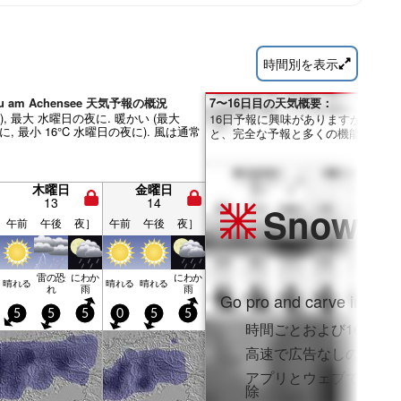
時間別を表示
sau am Achensee 天気予報の概況
7〜16日目の天気概要：
m), 最大 水曜日の夜に. 暖かい (最大
16日予報に興味がありますか？Pro
に, 最小 16°C 水曜日の夜に). 風は通常
と、完全な予報と多くの機能を利用
木曜日
金曜日
13
14
Snow
Pr
午前
午後
夜］
午前
午後
夜］
雷の恐
にわか
にわか
晴れる
晴れる
晴れる
れ
雨
雨
Go pro and carve into:
5
5
5
0
5
5
時間ごとおよび16日間
高速で広告なしのブラ
アプリとウェブでフル
除