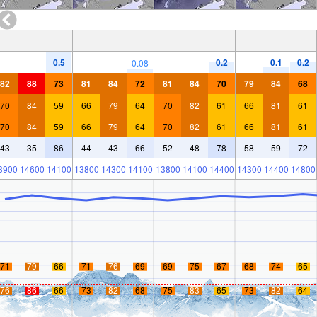
—
—
—
—
—
—
—
—
—
—
—
—
0.5
0.2
0.1
0.2
—
—
—
—
0.08
—
—
—
82
88
73
81
84
72
81
84
70
79
84
68
70
84
59
66
79
64
70
82
61
66
81
61
70
84
59
66
79
64
70
82
61
66
81
61
43
35
86
44
43
66
52
48
78
58
59
72
3900
14600
14100
13800
14300
14100
13800
14100
14400
14300
14400
14800
71
79
66
71
76
69
69
75
67
68
74
65
76
86
66
73
82
68
75
83
65
73
82
64