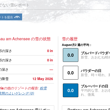
でない雪レポート
ートを提出
isau am Achensee の雪の状態
雪の履歴
August月2 週の平均：
部の深さ
0
in
ブルバードパウダ
0.0
新雪、おおむね晴
部の深さ
0
in
の深さ
—
パウダーの日
0.0
新雪、時々晴れ、
の降雪
12 May 2026
ブルーバードの日
ia
の他のリゾートの報告:
粉雪
0.0
平均的な雪、おお
状態のよいゲレンデ (0)
れ、微風
rtisau am Achensee 雪リポー
Pertisau am Achense