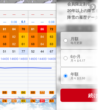
会員限定割引
20年以上の降雪履歴
—
—
—
—
—
—
降雪の履歴データ
0.1
—
0.08
—
—
0.08
81
84
70
81
86
72
68
82
61
68
84
63
月額
毎月更新
68
82
61
68
84
63
51
51
77
52
44
67
6か月
14400
14600
14600
14600
14400
14400
月々 $ 4.17
年額
月々 $ 2.50
69
75
66
69
77
68
続ける
74
83
65
74
85
67