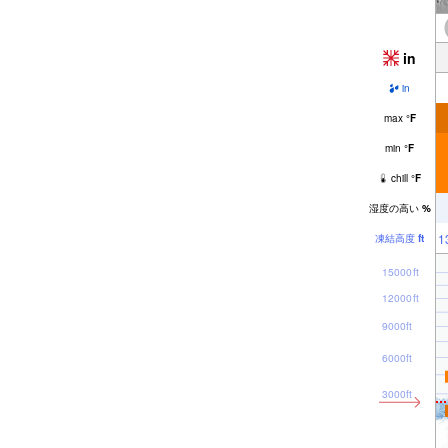
in
in
max
°
F
min
°
F
chill
°
F
湿度の高い
%
1
凍結高度
ft
15000ft
12000ft
9000ft
6000ft
3000ft