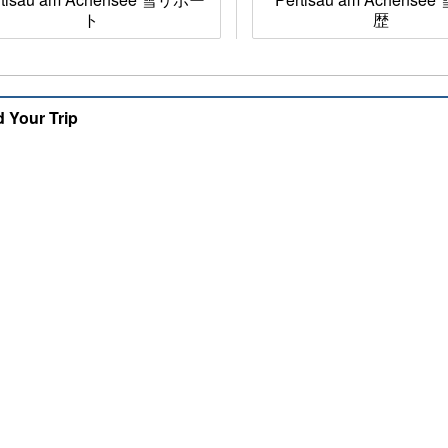
ト
歴
d Your Trip