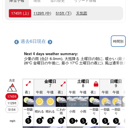
降雪予報
現在
雪の歴史
リゾート情報
1745
ft
(上)
1129
ft
(中)
515
ft
(下)
天気図
過去6日
現在
時間別
Next 4 days weather summary:
少量の雨 (合計 6.0mm), 大抵降る 土曜日の朝に. 暖かい (最大
26°C 金曜日の午後に, 最小 17°C 土曜日の夜に). 風は通常微風
高度
金曜日
土曜日
日曜日
7
8
9
夜］
午前
午後
夜］
午前
午後
夜］
午前
午後
夜
1745
ft
1129
ft
一部曇
にわか
一部曇
一部曇
一部曇
一
515
ft
晴れる
晴れる
小雨
小雨
り
雨
り
り
り
mph
5
5
5
5
5
5
5
5
5
5