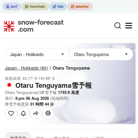
Japan - Hokkaido
(80)
Otaru Tenguyama
緯度/経度:
43.17° N
140.98° E
Otaru Tenguyama雪予報
Otaru Tenguyamaの降雪予報
1745
ft
高度
発行:
8 pm 06 Aug 2026
(現地時間)
降雪予報更新
01
時間
44
分