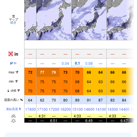
雪
マップ
続き
in
—
—
—
—
—
—
—
—
—
0.1
—
—
—
0.04
0.08
—
—
—
in
72
77
79
73
70
66
64
66
66
6
max
°
F
70
75
75
70
68
64
63
66
66
6
min
°
F
70
75
75
70
68
64
63
66
66
6
chill
°
F
64
62
70
80
89
91
87
83
84
8
湿度の高い
%
17400
17100
17200
16200
15100
14600
14100
14300
14400
139
凍結高度
ft
—
4:31
—
—
4:33
—
—
4:33
—
—
—
6:51
—
—
6:49
—
—
6:47