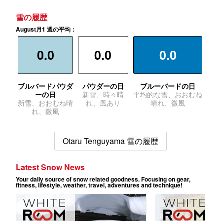
雪の履歴
August月1 週の平均：
0.0
0.0
0.0
ブルバードパウダ
パウダーの日
ブルーバードの日
ーの日
新雪、時々晴
平均的な雪、おおむね
新雪、おおむね晴
れ、風あり
晴れ、微風
れ、微風
Otaru Tenguyama 雪の履歴