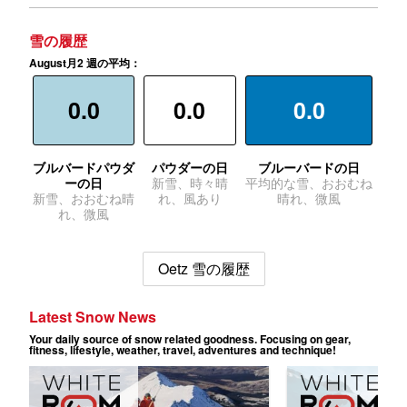
雪の履歴
August月2 週の平均：
0.0
0.0
0.0
ブルバードパウダ
パウダーの日
ブルーバードの日
ーの日
新雪、時々晴
平均的な雪、おおむね
新雪、おおむね晴
れ、風あり
晴れ、微風
れ、微風
Oetz 雪の履歴