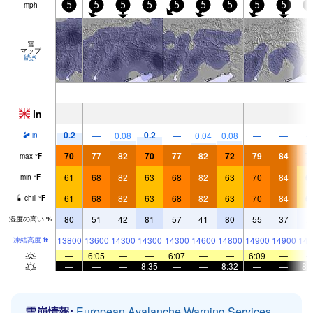
mph
5
5
5
5
5
5
5
5
5
5
雪
マップ
続き
in
—
—
—
—
—
—
—
—
—
0.2
0.2
—
0.08
—
0.04
0.08
—
—
in
70
77
82
70
77
82
72
79
84
7
max
°
F
61
68
82
63
68
82
63
70
84
6
min
°
F
61
68
82
63
68
82
63
70
84
6
chill
°
F
80
51
42
81
57
41
80
55
37
7
湿度の高い
%
13800
13600
14300
14300
14300
14600
14800
14900
14900
148
凍結高度
ft
—
6:05
—
—
6:07
—
—
6:09
—
—
—
—
8:35
—
—
8:32
—
—
8:
雪崩情報:
European Avalanche Warning Services