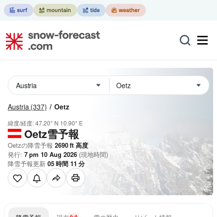
Austria
(337)
Oetz
緯度/経度:
47.20° N
10.90° E
Oetz雪予報
Oetzの降雪予報
2690
ft
高度
発行:
7 pm 10 Aug 2026
(現地時間)
降雪予報更新
05
時間
11
分