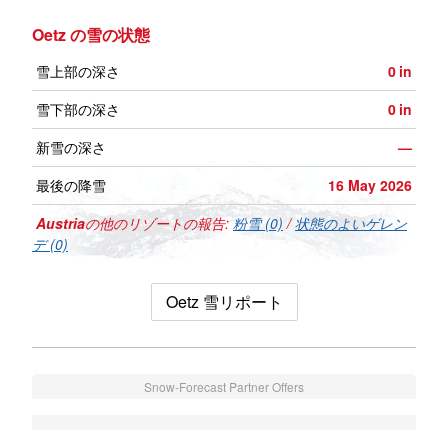
Oetz の雪の状態
雪上部の深さ
0
in
雪下部の深さ
0
in
新雪の深さ
—
最後の降雪
16 May 2026
Austria
の他のリゾートの報告:
粉雪 (0)
/
状態のよいゲレン
デ (0)
Oetz 雪リポート
Snow-Forecast Partner Offers