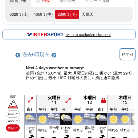
降雪予報
現在
雪の歴史
リゾート情報
6628
ft
(上)
4659
ft
(中)
2690
ft
(下)
天気図
ski hire exclusive discount
過去6日
現在
時間別
Next 4 days weather summary:
並雨 (合計 15.0mm), 最大 月曜日の夜に. 暖かい (最大 29°C 
日の午後に, 最小 16°C 月曜日の夜に). 風は通常微風.
高度
火曜日
水曜日
木曜日
11
12
13
夜］
午前
午後
夜］
午前
午後
夜］
午前
午後
夜
6628
ft
4659
ft
にわか
雷の恐
にわか
雷の恐
にわか
2690
ft
晴れる
晴れる
晴れる
晴れる
晴
雨
れ
雨
れ
雨