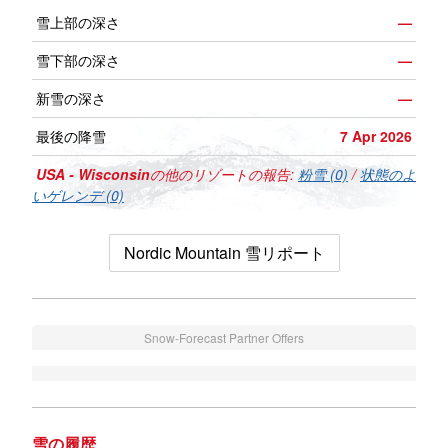
雪上部の深さ
—
雪下部の深さ
—
新雪の深さ
—
最後の降雪
7 Apr 2026
USA - Wisconsin
の他のリゾートの報告:
粉雪 (0)
/
状態のよ
いゲレンデ (0)
Nordic Mountain 雪リポート
Snow-Forecast Partner Offers
雪の履歴