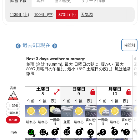
降雪予報
現在
雪の歴史
リゾート情報
1139
ft
(上)
1004
ft
(中)
873
ft
(下)
天気図
過去6日
現在
時間別
Next 3 days weather summary:
4 
並雨 (合計 18.0mm), 最大 日曜日の朝に. 暖かい (最大
豪雨
30°C 月曜日の午後に, 最小 16°C 土曜日の夜に). 風は通常
2
微風.
微
高度
土曜日
日曜日
月曜日
8
9
10
午前
午後
夜］
午前
午後
夜］
午前
午後
夜］
午
1139
ft
1004
ft
一部曇
雷の恐
一部曇
雷の恐
に
873
ft
晴れる
晴れる
並雨
晴れる
晴れる
り
れ
り
れ
mph
10
10
5
10
5
5
5
5
5
1