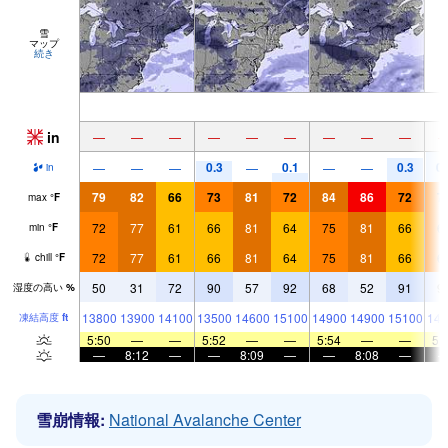
雪
マップ
続き
in
—
—
—
—
—
—
—
—
—
0.3
0.1
0.3
0.
—
—
—
—
—
—
in
79
82
66
73
81
72
84
86
72
7
max
°
F
72
77
61
66
81
64
75
81
66
6
min
°
F
72
77
61
66
81
64
75
81
66
6
chill
°
F
50
31
72
90
57
92
68
52
91
9
湿度の高い
%
13800
13900
14100
13500
14600
15100
14900
14900
15100
143
凍結高度
ft
5:50
—
—
5:52
—
—
5:54
—
—
5:
—
8:12
—
—
8:09
—
—
8:08
—
雪崩情報:
National Avalanche Center