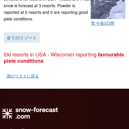
snow is forecast at 3 resorts. Powder is
reported at 0 resorts and 0 are reporting good
piste conditions.
雪:今後3日間
全てのリゾート
Ski resorts in USA - Wisconsin reporting
favourable
piste conditions
国のリストに戻る