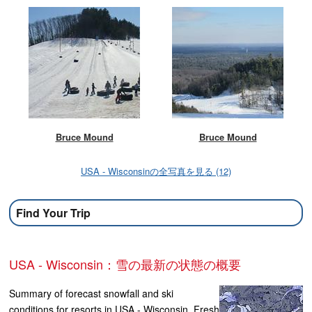
Bruce Mound
Bruce Mound
USA - Wisconsinの全写真を見る (12)
Find Your Trip
USA - Wisconsin：雪の最新の状態の概要
Summary of forecast snowfall and ski
conditions for resorts in USA - Wisconsin. Fresh