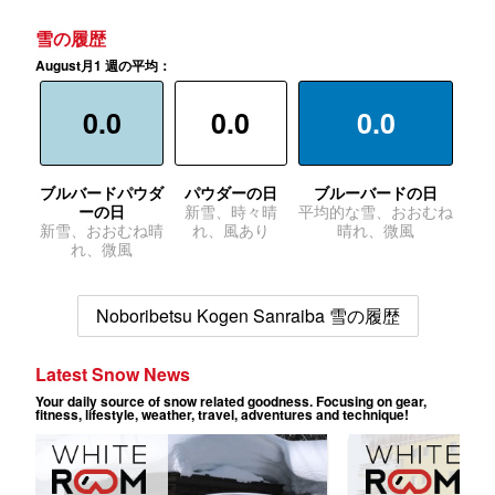
雪の履歴
August月1 週の平均：
0.0
0.0
0.0
ブルバードパウダ
パウダーの日
ブルーバードの日
ーの日
新雪、時々晴
平均的な雪、おおむね
新雪、おおむね晴
れ、風あり
晴れ、微風
れ、微風
Noboribetsu Kogen Sanraiba 雪の履歴