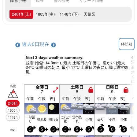
降雪予報
現在
雪の歴史
リゾート情報
2461
ft
(上)
1805
ft
(中)
1148
ft
(下)
天気図
過去6日
現在
時間別
Next 3 days weather summary:
4 
況
並雨 (合計 14.0mm), 最大 土曜日の午後に. 暖かい (最大
24°C 金曜日の朝に, 最小 17°C 土曜日の夜に). 風は通常微
豪雨
風.
大 
く
に)
高度
金曜日
土曜日
日曜日
7
8
9
午前
午後
夜］
午前
午後
夜］
午前
午後
夜］
午
2461
ft
1805
ft
一部曇
にわか
雷の恐
一
1148
ft
晴れる
晴れる
小雨
曇り
小雨
小雨
り
雨
れ
mph
5
5
5
5
5
5
5
0
5
5