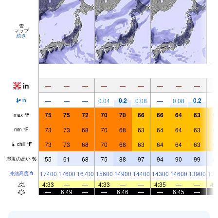
雪
マップ
続き
in
—
—
—
—
—
—
—
—
—
0.2
0.2
—
—
—
0.04
0.08
—
0.08
in
75
75
72
70
70
66
66
64
63
6
max
°
F
73
73
68
70
68
63
64
64
63
6
min
°
F
73
73
68
70
68
63
64
64
63
6
chill
°
F
55
61
68
75
88
97
94
90
99
8
湿度の高い
%
17400
17600
16700
15600
14900
14400
14300
14600
13900
139
凍結高度
ft
4:33
—
—
4:33
—
—
4:35
—
—
4:
—
6:49
—
—
6:46
—
—
6:45
—