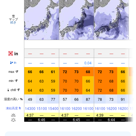
雪
マップ
続き
in
—
—
—
—
—
—
—
—
—
—
—
—
—
—
0.04
—
—
—
in
66
66
61
72
73
68
72
73
66
6
max
°
F
64
63
59
70
70
66
72
68
66
6
min
°
F
64
63
59
70
70
64
72
68
66
6
chill
°
F
49
63
77
57
66
87
78
73
91
9
湿度の高い
%
14300
15100
15400
16100
16200
16100
16100
16200
16200
154
凍結高度
ft
4:37
—
—
4:37
—
—
4:39
—
—
4:
—
6:46
—
—
6:45
—
—
6:44
—