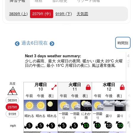
降雪予報
現在
雪の歴史
リゾート情報
3839
ft
(上)
2379
ft
(中)
919
ft
(下)
天気図
過去6日
現在
時間別
Next 3 days weather summary:
4 
少しの霧雨、最大 火曜日の夜間. 暖かい (最大 23°C 火曜
少
日の午後に, 最小 15°C 月曜日の夜に). 風は通常微風.
日
高度
月曜日
火曜日
水曜日
10
11
12
午前
午後
夜］
午前
午後
夜］
午前
午後
夜］
午
3839
ft
2379
ft
一部曇
一部曇
にわか
一部曇
919
ft
晴れる
晴れる
晴れる
曇り
曇り
曇
り
り
雨
り
mph
5
5
5
5
5
15
15
10
10
1