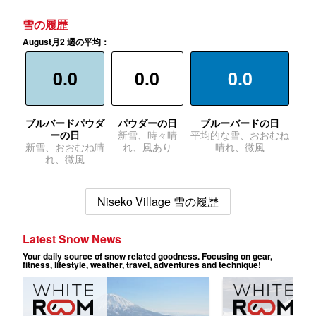
雪の履歴
August月2 週の平均：
0.0
0.0
0.0
ブルバードパウダ
パウダーの日
ブルーバードの日
ーの日
新雪、時々晴
平均的な雪、おおむね
新雪、おおむね晴
れ、風あり
晴れ、微風
れ、微風
Niseko Village 雪の履歴