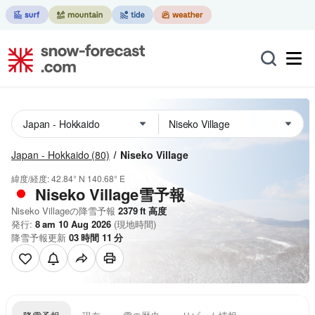
Japan - Hokkaido
(80)
Niseko Village
緯度/経度:
42.84° N
140.68° E
Niseko Village雪予報
Niseko Villageの降雪予報
2379
ft
高度
発行:
8 am 10 Aug 2026
(現地時間)
降雪予報更新
03
時間
11
分