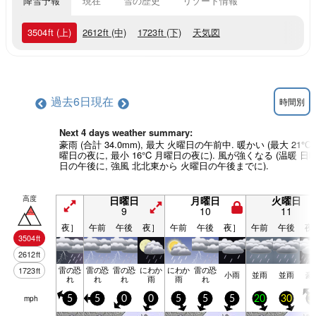
降雪予報
現在
雪の歴史
リゾート情報
3504
ft
(上)
2612
ft
(中)
1723
ft
(下)
天気図
過去6日
現在
時間別
Next 4 days weather summary:
豪雨 (合計 34.0mm), 最大 火曜日の午前中. 暖かい (最大 21°C
曜日の夜に, 最小 16°C 月曜日の夜に). 風が強くなる (温暖 日
日の午後に, 強風 北北東から 火曜日の午後までに).
高度
日曜日
月曜日
火曜日
9
10
11
夜］
午前
午後
夜］
午前
午後
夜］
午前
午後
夜
3504
ft
2612
ft
雷の恐
雷の恐
雷の恐
にわか
にわか
雷の恐
1723
ft
小雨
並雨
並雨
豪
れ
れ
れ
雨
雨
れ
mph
5
5
0
0
5
5
5
20
30
3