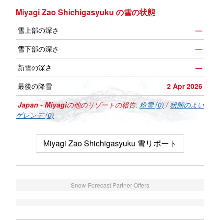
Miyagi Zao Shichigasyuku の雪の状態
雪上部の深さ
—
雪下部の深さ
—
新雪の深さ
—
最後の降雪
2 Apr 2026
Japan - Miyagi
の他のリゾートの報告:
粉雪 (0)
/
状態のよい
ゲレンデ (0)
Miyagi Zao Shichigasyuku 雪リポート
Snow-Forecast Partner Offers