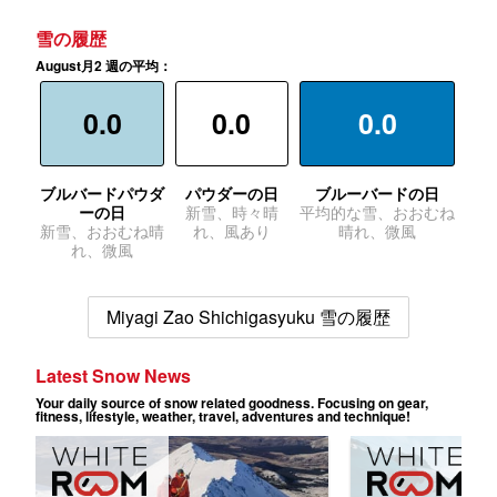
雪の履歴
August月2 週の平均：
0.0
0.0
0.0
ブルバードパウダ
パウダーの日
ブルーバードの日
ーの日
新雪、時々晴
平均的な雪、おおむね
新雪、おおむね晴
れ、風あり
晴れ、微風
れ、微風
Miyagi Zao Shichigasyuku 雪の履歴