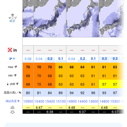
雪
マップ
続き
in
—
—
—
—
—
—
—
—
—
0.2
0.1
0.2
0.1
0.3
0.3
0.
0.08
0.04
0.04
in
70
70
70
66
66
64
61
61
63
6
max
°
F
68
70
68
63
63
63
61
61
61
6
min
°
F
68
70
68
63
63
63
61
57
57
5
chill
°
F
80
81
84
89
94
92
96
93
97
9
湿度の高い
%
15900
15400
15400
15100
14900
14400
13600
14800
15300
144
凍結高度
ft
—
4:47
—
—
4:48
—
—
4:48
—
—
—
6:38
—
—
6:37
—
—
6:37